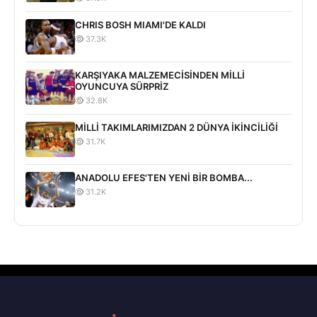
CHRIS BOSH MIAMI'DE KALDI
37.3K
KARŞIYAKA MALZEMECİSİNDEN MİLLİ
OYUNCUYA SÜRPRİZ
32.8K
MİLLİ TAKIMLARIMIZDAN 2 DÜNYA İKİNCİLİĞİ
31.7K
ANADOLU EFES'TEN YENİ BİR BOMBA...
31.2K