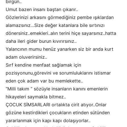
birgün..
Umut bazen insanı baştan çıkarır..
Gözlerinizi arkasını görmediğiniz pembe ışıklardan
alamazsınız…Size değer katanlara bile sırtınızı
dönersiniz..emekleri..alın terini hiçe sayarsınız..hatta
daha ileri gider burun kıvırırsınız..
Yalancının mumu henüz yanarken siz bir anda kurt
adam oluverirsiniz..
Sırf kendine menfaat sağlamak için
pozisyonunu,görevini ve sorumluluklarını istismar
eden çok adam var bu memlekette..
‘’Milli takım ‘’ sözüyle insanların kanını emenlerin
hikayeleri saymakla bitmez..
ÇOCUK SİMSARLARI ortalıkta cirit atıyor..Onlar
gözüne kestirdikleri çocukların etinden sütünden
yararlanmak için kapı kapı dolaşıyorlar..