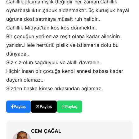
Cahillik,okumamışlık değildir her zaman.Cahillik
oynarbaşlılıktır..çabuk aldanmaktır..üç kuruşluk hayal
uğruna dost satmaya müsait ruh halidir..
Cahillik Midyat’tan kös kös dönmektir..
Bir çocuğun yeri en az reşit olana kadar ailesinin
yanıdır..Hele hertürlü pislik ve istismarla dolu bu
dünyada..
Siz siz olun sağduyulu ve akıllı davranın..
Hiçbir insan bir çocuğa kendi annesi babası kadar
duyarlı olamaz..
Sizden başka kimse arkasından ağlamaz..
Paylaş
Paylaş
Paylaş
CEM ÇAĞAL