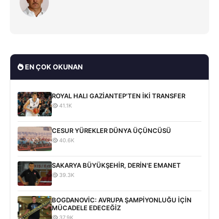
EN ÇOK OKUNAN
ROYAL HALI GAZİANTEP'TEN İKİ TRANSFER
41.1K
CESUR YÜREKLER DÜNYA ÜÇÜNCÜSÜ
40.6K
SAKARYA BÜYÜKŞEHİR, DERİN'E EMANET
39.3K
BOGDANOVİC: AVRUPA ŞAMPİYONLUĞU İÇİN
MÜCADELE EDECEĞİZ
37.9K