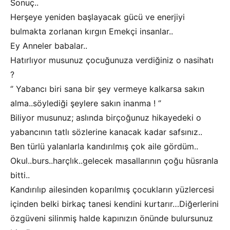
Sonuç..
Herşeye yeniden başlayacak gücü ve enerjiyi
bulmakta zorlanan kırgın Emekçi insanlar..
Ey Anneler babalar..
Hatırlıyor musunuz çocuğunuza verdiğiniz o nasihatı
?
‘’ Yabancı biri sana bir şey vermeye kalkarsa sakın
alma..söylediği şeylere sakın inanma ! ‘’
Biliyor musunuz; aslında birçoğunuz hikayedeki o
yabancının tatlı sözlerine kanacak kadar safsınız..
Ben türlü yalanlarla kandırılmış çok aile gördüm..
Okul..burs..harçlık..gelecek masallarının çoğu hüsranla
bitti..
Kandırılıp ailesinden koparılmış çocukların yüzlercesi
içinden belki birkaç tanesi kendini kurtarır…Diğerlerini
özgüveni silinmiş halde kapınızın önünde bulursunuz