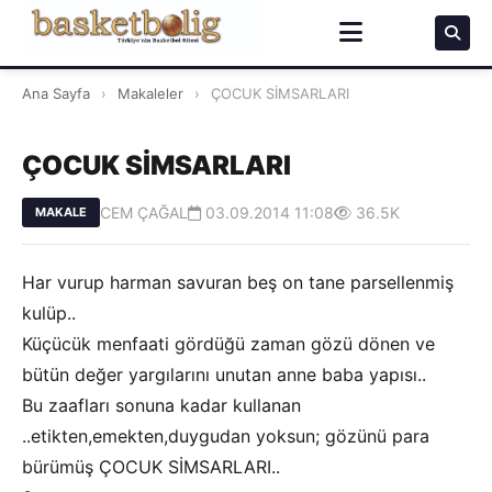
Ana Sayfa
›
Makaleler
›
ÇOCUK SİMSARLARI
ÇOCUK SİMSARLARI
CEM ÇAĞAL
03.09.2014 11:08
36.5K
MAKALE
Har vurup harman savuran beş on tane parsellenmiş
kulüp..
Küçücük menfaati gördüğü zaman gözü dönen ve
bütün değer yargılarını unutan anne baba yapısı..
Bu zaafları sonuna kadar kullanan
..etikten,emekten,duygudan yoksun; gözünü para
bürümüş ÇOCUK SİMSARLARI..