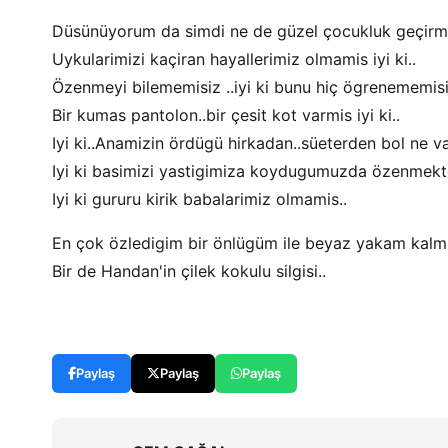
Düsünüyorum da simdi ne de güzel çocukluk geçirmi
Uykularimizi kaçiran hayallerimiz olmamis iyi ki..
Özenmeyi bilememisiz ..iyi ki bunu hiç ögrenememisi
Bir kumas pantolon..bir çesit kot varmis iyi ki..
Iyi ki..Anamizin ördügü hirkadan..süeterden bol ne va
Iyi ki basimizi yastigimiza koydugumuzda özenmekt
Iyi ki gururu kirik babalarimiz olmamis..
En çok özledigim bir önlügüm ile beyaz yakam kalmis
Bir de Handan'in çilek kokulu silgisi..
Paylaş
Paylaş
Paylaş