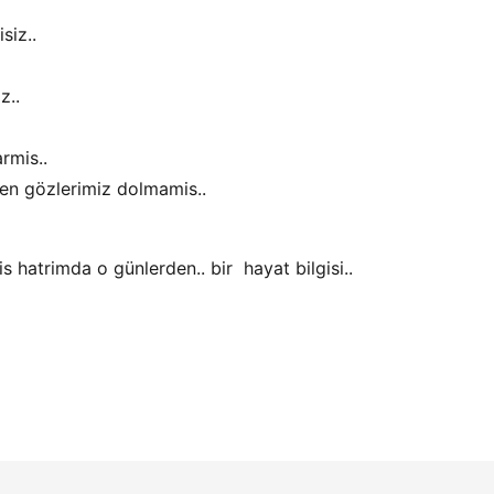
siz..
z..
rmis..
en gözlerimiz dolmamis..
 hatrimda o günlerden.. bir hayat bilgisi..