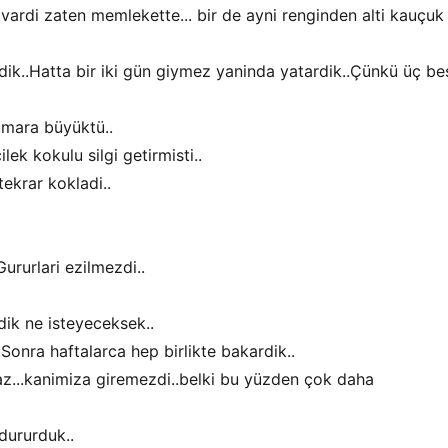
a vardi zaten memlekette... bir de ayni renginden alti kauçuk
rdik..Hatta bir iki gün giymez yaninda yatardik..Çünkü üç be
umara büyüktü..
ek kokulu silgi getirmisti..
tekrar kokladi..
ururlari ezilmezdi..
rdik ne isteyeceksek..
..Sonra haftalarca hep birlikte bakardik..
az...kanimiza giremezdi..belki bu yüzden çok daha
dururduk..