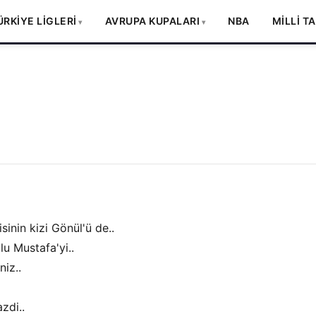
ÜRKİYE LİGLERİ
AVRUPA KUPALARI
NBA
MİLLİ T
inin kizi Gönül'ü de..
u Mustafa'yi..
niz..
zdi..