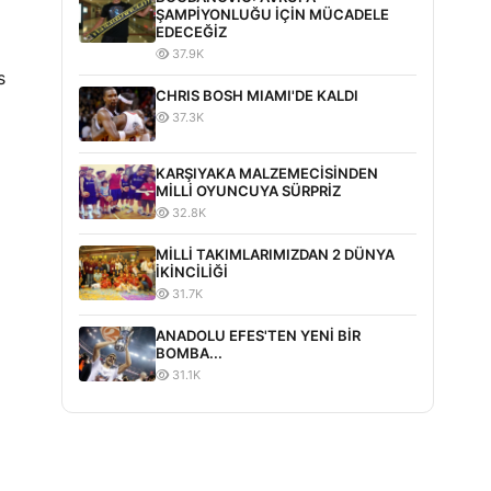
ŞAMPİYONLUĞU İÇİN MÜCADELE
EDECEĞİZ
37.9K
s
CHRIS BOSH MIAMI'DE KALDI
37.3K
KARŞIYAKA MALZEMECİSİNDEN
MİLLİ OYUNCUYA SÜRPRİZ
32.8K
MİLLİ TAKIMLARIMIZDAN 2 DÜNYA
İKİNCİLİĞİ
31.7K
ANADOLU EFES'TEN YENİ BİR
BOMBA...
31.1K