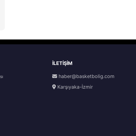
İLETIŞIM
haber@basketbolig.com
sı
Karşıyaka-İzmir