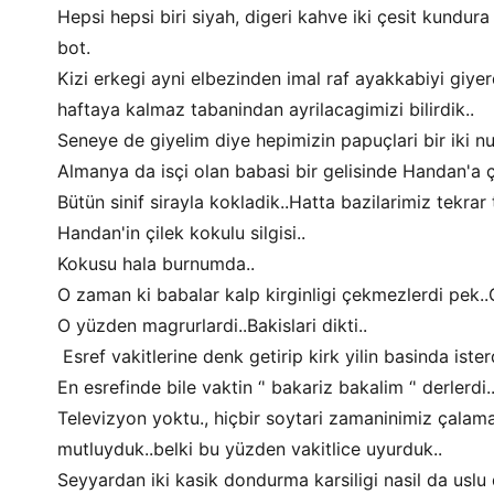
Hepsi hepsi biri siyah, digeri kahve iki çesit kundur
bot.
Kizi erkegi ayni elbezinden imal raf ayakkabiyi giye
haftaya kalmaz tabanindan ayrilacagimizi bilirdik..
Seneye de giyelim diye hepimizin papuçlari bir iki n
Almanya da isçi olan babasi bir gelisinde Handan'a çil
Bütün sinif sirayla kokladik..Hatta bazilarimiz tekrar 
Handan'in çilek kokulu silgisi..
Kokusu hala burnumda..
O zaman ki babalar kalp kirginligi çekmezlerdi pek..G
O yüzden magrurlardi..Bakislari dikti..
Esref vakitlerine denk getirip kirk yilin basinda iste
En esrefinde bile vaktin ‘' bakariz bakalim ‘' derlerdi
Televizyon yoktu., hiçbir soytari zamaninimiz çalam
mutluyduk..belki bu yüzden vakitlice uyurduk..
Seyyardan iki kasik dondurma karsiligi nasil da uslu 