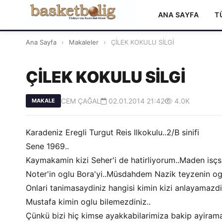
ANA SAYFA
T
Ana Sayfa
›
Makaleler
›
ÇİLEK KOKULU SİLGİ
ÇİLEK KOKULU SİLGİ
CEM ÇAĞAL
02.01.2014 21:42
4.0K
MAKALE
Karadeniz Eregli Turgut Reis Ilkokulu..2/B sinifi
Sene 1969..
Kaymakamin kizi Seher'i de hatirliyorum..Maden isçsis
Noter'in oglu Bora'yi..Müsdahdem Nazik teyzenin ogl
Onlari tanimasaydiniz hangisi kimin kizi anlayamazdi
Mustafa kimin oglu bilemezdiniz..
Çünkü bizi hiç kimse ayakkabilarimiza bakip ayirama