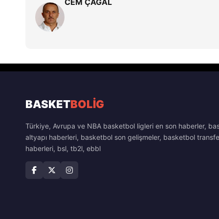
CEM ÇAĞAL
BASKET
BOLİG
Türkiye, Avrupa ve NBA basketbol ligleri en son haberler, ba
altyapı haberleri, basketbol son gelişmeler, basketbol transfe
haberleri, bsl, tb2l, ebbl