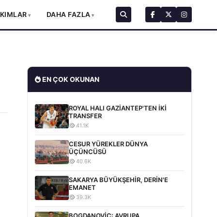
AKIMLAR
DAHA FAZLA
EN ÇOK OKUNAN
ROYAL HALI GAZİANTEP'TEN İKİ
TRANSFER
41.1K
CESUR YÜREKLER DÜNYA
ÜÇÜNCÜSÜ
40.6K
SAKARYA BÜYÜKŞEHİR, DERİN'E
EMANET
39.3K
BOGDANOVİC: AVRUPA