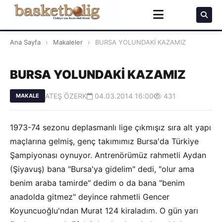
Ana Sayfa
›
Makaleler
›
BURSA YOLUNDAKİ KAZAMIZ
BURSA YOLUNDAKİ KAZAMIZ
ATEŞ ÖZERK
04.03.2014 16:00
431
MAKALE
1973-74 sezonu deplasmanlı lige çıkmışız sıra alt yapı
maçlarına gelmiş, genç takımımız Bursa'da Türkiye
Şampiyonası oynuyor. Antrenörümüz rahmetli Aydan
(Şiyavuş) bana "Bursa'ya gidelim" dedi, "olur ama
benim araba tamirde" dedim o da bana "benim
anadolda gitmez" deyince rahmetli Gencer
Koyuncuoğlu'ndan Murat 124 kiraladım. O gün yarı