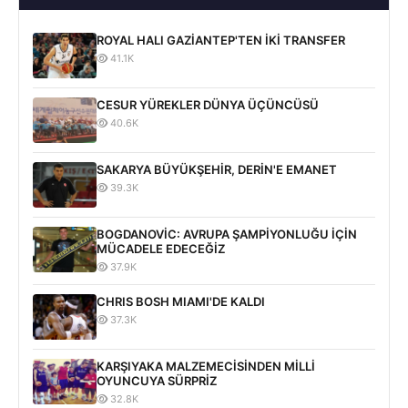
ROYAL HALI GAZİANTEP'TEN İKİ TRANSFER
41.1K
CESUR YÜREKLER DÜNYA ÜÇÜNCÜSÜ
40.6K
SAKARYA BÜYÜKŞEHİR, DERİN'E EMANET
39.3K
BOGDANOVİC: AVRUPA ŞAMPİYONLUĞU İÇİN
MÜCADELE EDECEĞİZ
37.9K
CHRIS BOSH MIAMI'DE KALDI
37.3K
KARŞIYAKA MALZEMECİSİNDEN MİLLİ
OYUNCUYA SÜRPRİZ
32.8K