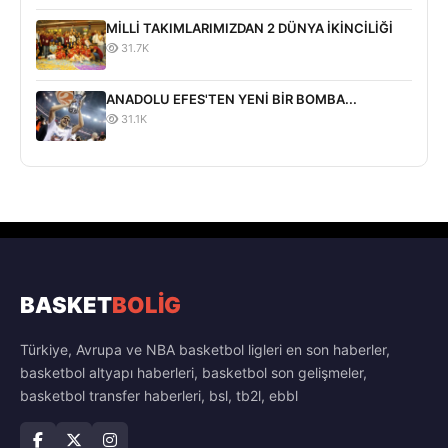
MİLLİ TAKIMLARIMIZDAN 2 DÜNYA İKİNCİLİĞİ
31.7K
ANADOLU EFES'TEN YENİ BİR BOMBA...
31.1K
BASKET
BOLİG
Türkiye, Avrupa ve NBA basketbol ligleri en son haberler,
basketbol altyapı haberleri, basketbol son gelişmeler,
basketbol transfer haberleri, bsl, tb2l, ebbl