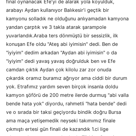
final oynanacak Efe'yi de alarak yola koyulduk,
arabayı Aydan kullanıyor Balıkesir'i geçtik bir
kamyonu solladık ne olduğunu anlıyamadan kamyona
yandan çarptık ve 3 takla atarak şarampole
yuvarlandık.Araba ters dönmüştü bir sessizlik, ilk
konuşan Efe oldu "Ateş abi iyimisin" dedi. Ben de
"iyiyim" dedim arkadan "Aydan abi iyimisin" o da
"iyiyim" dedi yavaş yavaş doğrulduk ben ve Efe
camdan çıktık Aydan çok kilolu zar zor onuda
çıkardık oramız buramız ağrıyor ama ciddi bir durum
yok. Etrafımız yardım seven birçok insanla doldu
kamyon şöförü de 200 metre ilerde durmuş "abi valla
bende hata yok" diyordu, rahmetli "hata bende" dedi
ve o sırada bir taksi geçiyordu bindik doğru Bursa
ama maça yetişemedik neyseki takımımız finale
çıkmıştı ertesi gün finali de kazandık 1.ci lige