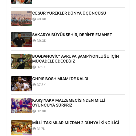
CESUR YÜREKLER DÜNYA ÜÇÜNCÜSÜ
40.6K
SAKARYA BÜYÜKŞEHİR, DERİN'E EMANET
39.3K
BOGDANOVİC: AVRUPA ŞAMPİYONLUĞU İÇİN
MÜCADELE EDECEĞİZ
37.9K
CHRIS BOSH MIAMI'DE KALDI
37.3K
KARŞIYAKA MALZEMECİSİNDEN MİLLİ
OYUNCUYA SÜRPRİZ
32.8K
MİLLİ TAKIMLARIMIZDAN 2 DÜNYA İKİNCİLİĞİ
31.7K