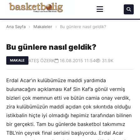
Ana Sayfa
›
Makaleler
›
Bu günlere nasıl geldik?
Bu günlere nasıl geldik?
ATEŞ ÖZERK
16.08.2015 11:54
31.9K
MAKALE
Erdal Acar’ın kulübümüze maddi yardımda
bulunacağını açıklaması Kaf Sin Kaf’a gönül vermiş
bizleri çok memnun etti ve bütün camia onay verdik,
zira kulübümüzün maddi açıdan çok sıkıntıda olduğu
istikbalin hiçte iyi olmadığı hepimiz tarafından bilinen
bir gerçekti. Tam bu günlerde basketbol takımımız
TBL’nin çeyrek final serisini başlıyordu. Erdal Acar