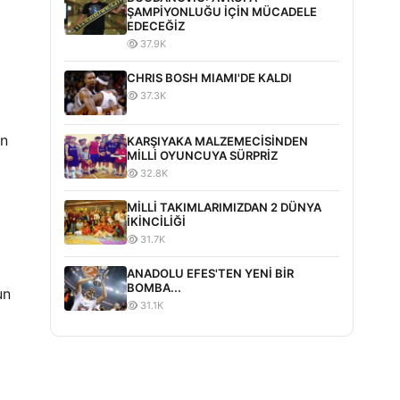
ŞAMPİYONLUĞU İÇİN MÜCADELE
EDECEĞİZ
37.9K
CHRIS BOSH MIAMI'DE KALDI
37.3K
en
KARŞIYAKA MALZEMECİSİNDEN
MİLLİ OYUNCUYA SÜRPRİZ
32.8K
MİLLİ TAKIMLARIMIZDAN 2 DÜNYA
İKİNCİLİĞİ
31.7K
ANADOLU EFES'TEN YENİ BİR
BOMBA...
un
31.1K