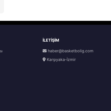
İLETIŞIM
haber@basketbolig.com
sı
Karşıyaka-İzmir