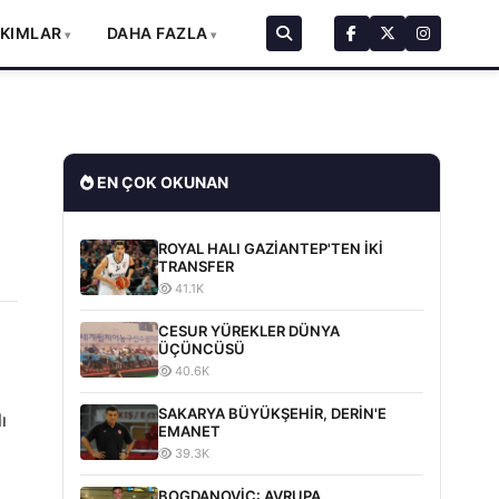
AKIMLAR
DAHA FAZLA
EN ÇOK OKUNAN
ROYAL HALI GAZİANTEP'TEN İKİ
TRANSFER
41.1K
CESUR YÜREKLER DÜNYA
ÜÇÜNCÜSÜ
40.6K
SAKARYA BÜYÜKŞEHİR, DERİN'E
ı
EMANET
39.3K
BOGDANOVİC: AVRUPA