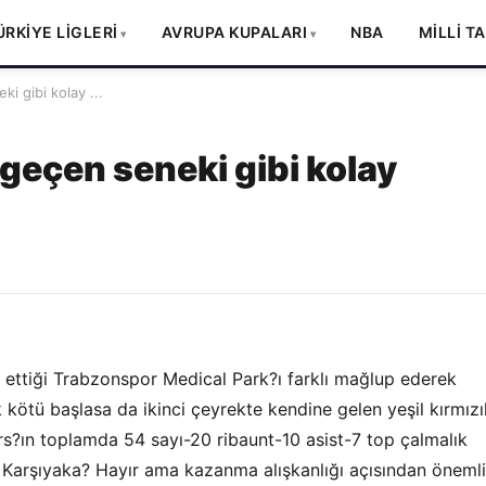
ÜRKİYE LİGLERİ
AVRUPA KUPALARI
NBA
MİLLİ T
i gibi kolay ...
 geçen seneki gibi kolay
 ettiği Trabzonspor Medical Park?ı farklı mağlup ederek
 kötü başlasa da ikinci çeyrekte kendine gelen yeşil kırmızıl
?ın toplamda 54 sayı-20 ribaunt-10 asist-7 top çalmalık
r Karşıyaka? Hayır ama kazanma alışkanlığı açısından önemli