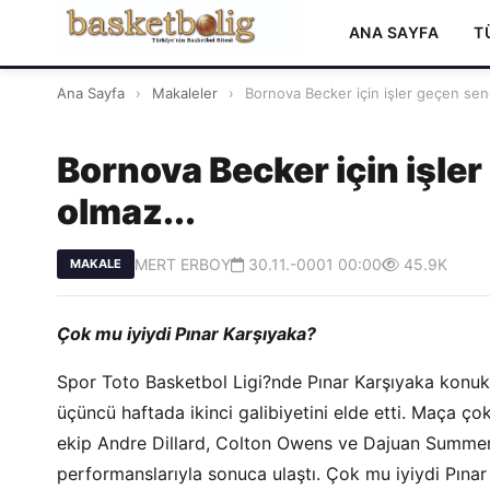
ANA SAYFA
T
Ana Sayfa
›
Makaleler
›
Bornova Becker için işler geçen senek
Bornova Becker için işler
olmaz...
MERT ERBOY
30.11.-0001 00:00
45.9K
MAKALE
Çok mu iyiydi Pınar Karşıyaka?
Spor Toto Basketbol Ligi?nde Pınar Karşıyaka konuk
üçüncü haftada ikinci galibiyetini elde etti. Maça çok
ekip Andre Dillard, Colton Owens ve Dajuan Summers
performanslarıyla sonuca ulaştı. Çok mu iyiydi Pına