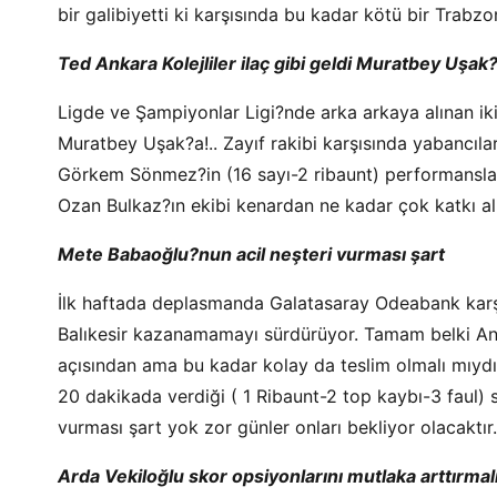
bir galibiyetti ki karşısında bu kadar kötü bir Trabzo
Ted Ankara Kolejliler ilaç gibi geldi Muratbey Uşak?
Ligde ve Şampiyonlar Ligi?nde arka arkaya alınan iki 
Muratbey Uşak?a!.. Zayıf rakibi karşısında yabancıla
Görkem Sönmez?in (16 sayı-2 ribaunt) performansları
Ozan Bulkaz?ın ekibi kenardan ne kadar çok katkı alı
Mete Babaoğlu?nun acil neşteri vurması şart
İlk haftada deplasmanda Galatasaray Odeabank karş
Balıkesir kazanamamayı sürdürüyor. Tamam belki Anad
açısından ama bu kadar kolay da teslim olmalı mıyd
20 dakikada verdiği ( 1 Ribaunt-2 top kaybı-3 faul) 
vurması şart yok zor günler onları bekliyor olacaktır.
Arda Vekiloğlu skor opsiyonlarını mutlaka arttırmalı