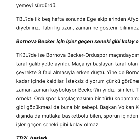
yemeyi sürdürdü.
TBL?de ilk beş hafta sonunda Ege ekiplerinden Afyon
diyebiliriz. Tabii lig uzun, zaman ne gösterir bilinmez.
Bornova Becker için işler geçen seneki gibi kolay o
TKBL?de ise Bornova Becker-Orduspor maçındaydım. 
taraf galibiyetle ayrıldı. Maça iyi başlayan taraf 
çeyrekte 3 faul almasıyla erken düştü. Yine de Bor
kadar içinde kaldılar. İsteksiz diyorum çünkü görüne
zaman zaman kayboluyor Becker?in yıldız isimleri. T
örnekti Orduspor karşılaşmasının bir türlü kopama
gibi gözükmesi de buna bir sebep!. Başkan Volkan Keb
dışında da mutlaka basketbolu bilen, sporun içinden 
işler geçen seneki gibi kolay olmaz...
TB2L başladı...