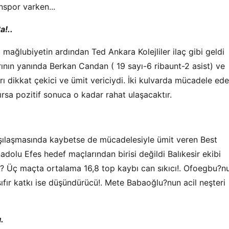
nspor varken...
a!..
mağlubiyetin ardından Ted Ankara Kolejliler ilaç gibi geldi
rının yanında Berkan Candan ( 19 sayı-6 ribaunt-2 asist) ve
 dikkat çekici ve ümit vericiydi. İki kulvarda mücadele ed
rsa pozitif sonuca o kadar rahat ulaşacaktır.
ılaşmasında kaybetse de mücadelesiyle ümit veren Best
olu Efes hedef maçlarından birisi değildi Balıkesir ekibi
ı? Üç maçta ortalama 16,8 top kaybı can sıkıcı!. Ofoegbu?n
sıfır katkı ise düşündürücü!. Mete Babaoğlu?nun acil neşteri
.