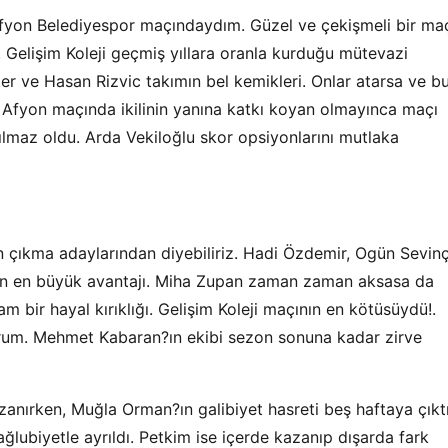
-Afyon Belediyespor maçındaydım. Güzel ve çekişmeli bir ma
. Gelişim Koleji geçmiş yıllara oranla kurduğu mütevazi
ker ve Hasan Rizvic takımın bel kemikleri. Onlar atarsa ve b
m Afyon maçında ikilinin yanına katkı koyan olmayınca maçı
lmaz oldu. Arda Vekiloğlu skor opsiyonlarını mutlaka
in çıkma adaylarından diyebiliriz. Hadi Özdemir, Ogün Sevin
n?un en büyük avantajı. Miha Zupan zaman zaman aksasa da
am bir hayal kırıklığı. Gelişim Koleji maçının en kötüsüydü!.
um. Mehmet Kabaran?ın ekibi sezon sonuna kadar zirve
anırken, Muğla Orman?ın galibiyet hasreti beş haftaya çıktı
ğlubiyetle ayrıldı. Petkim ise içerde kazanıp dışarda fark