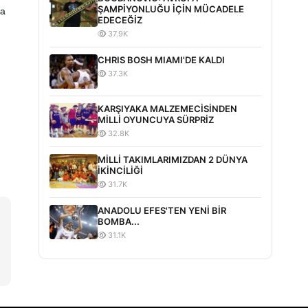
ŞAMPİYONLUĞU İÇİN MÜCADELE
ka
EDECEĞİZ
37.9K
CHRIS BOSH MIAMI'DE KALDI
37.3K
KARŞIYAKA MALZEMECİSİNDEN
MİLLİ OYUNCUYA SÜRPRİZ
32.8K
MİLLİ TAKIMLARIMIZDAN 2 DÜNYA
İKİNCİLİĞİ
31.7K
ANADOLU EFES'TEN YENİ BİR
BOMBA...
31.1K