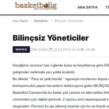
ANA SAYFA
T
Ana Sayfa
›
Makaleler
›
Bilinçsiz Yöneticiler
Bilinçsiz Yöneticiler
CEM ÇAĞAL
22.07.2014 10:41
33.9K
MAKALE
Geçtiğimiz sezonun tüm Liglerde bana ve birçoklarına göre 
çekişmeler nedeniyle yarı yolda bırakıldı.
Bu ülkede '' Para ve yetki bende '' egosuyla sınırlarının dışı
komisyonculuk yapan tüccarların dolduruşuna gelen BİLİNÇSİ
Basketbol Camiasında bu kadar çok çaresiz ve alternatifsiz An
cürmünden çok rağbet görecek..2 oyuncu ismi sayamayacak ka
oluşacaktır..Ömrünü bu işe adamış insanlar için bu ne büyük acı