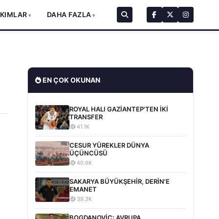
AKIMLAR
DAHA FAZLA
EN ÇOK OKUNAN
ROYAL HALI GAZİANTEP'TEN İKİ
TRANSFER
41.1K
CESUR YÜREKLER DÜNYA
ÜÇÜNCÜSÜ
40.6K
SAKARYA BÜYÜKŞEHİR, DERİN'E
EMANET
39.3K
BOGDANOVİC: AVRUPA