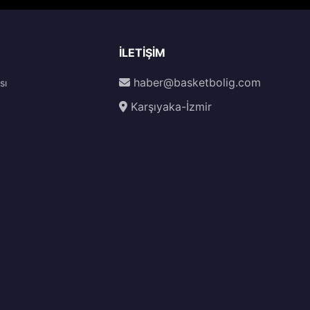
İLETIŞIM
haber@basketbolig.com
sı
Karşıyaka-İzmir