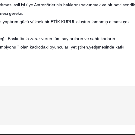
tirmesi,asli işi üye Antrenörlerinin haklarını savunmak ve bir nevi sendi
esi gerekir.
ala yaptırım gücü yüksek bir ETİK KURUL oluşturulamamış olması çok
ceği..Basketbola zarar veren tüm soytarıların ve sahtekarların
mpiyonu '' olan kadrodaki oyuncuları yetiştiren,yetişmesinde katkı