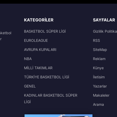
KATEGORILER
SAYFALAR
BASKETBOL SÜPER LİGİ
Gizlilik Politika
sketbol
r
EUROLEAGUE
RSS
AVRUPA KUPALARI
SiteMap
NBA
Reklam
MİLLİ TAKIMLAR
Künye
TÜRKİYE BASKETBOL LİGİ
İletisim
GENEL
Yazarlar
KADINLAR BASKETBOL SÜPER
Makaleler
LİGİ
Arama