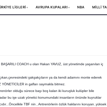
ÜRKİYE LİGLERİ
AVRUPA KUPALARI
NBA
MİLLİ T
EN BAŞARILI COACH u olan Hakan YAVUZ, üst yönetimde yaşanılan iç
na çıkan,çevresindeki şakşakçıların ya da kendi adamını monte ederek
Z YÖNETİCİLER in gafları saymakla bitmez.
trenörler olduğu sürec
e başı boş kalan iki kuruşluk kulüpler bile
dar bu işe uzak yönetici konumundaki insanların önünde kuyruklar
dır...Öncelikle TBF nin , Antrenörlerin özlük haklarını koruyan..yüksek