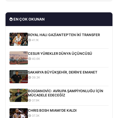
EN ÇOK OKUNAN
ROYAL HALI GAZİANTEP'TEN İKİ TRANSFER
41.1K
CESUR YÜREKLER DÜNYA ÜÇÜNCÜSÜ
40.6K
SAKARYA BÜYÜKŞEHİR, DERİN'E EMANET
39.3K
BOGDANOVİC: AVRUPA ŞAMPİYONLUĞU İÇİN
MÜCADELE EDECEĞİZ
37.9K
CHRIS BOSH MIAMI'DE KALDI
37.3K