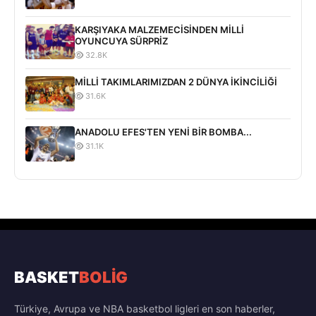
KARŞIYAKA MALZEMECİSİNDEN MİLLİ
OYUNCUYA SÜRPRİZ
32.8K
MİLLİ TAKIMLARIMIZDAN 2 DÜNYA İKİNCİLİĞİ
31.6K
ANADOLU EFES'TEN YENİ BİR BOMBA...
31.1K
BASKET
BOLİG
Türkiye, Avrupa ve NBA basketbol ligleri en son haberler,