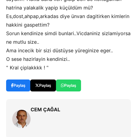
hatrina yalakalik yapip küçüldüm mü?
Es,dost,ahpap,arkadas diye ünvan dagitirken kimlerin
hakkini gaspettim?
Sorun kendinize simdi bunlari..Vicdaniniz sizlamiyorsa
ne mutlu size..
Ama incecik bir sizi düstüyse yüreginize eger..
O sese hazirlayin kendinizi..
‘' Kral çiplakkkk ! ‘'
Paylaş
Paylaş
Paylaş
CEM ÇAĞAL