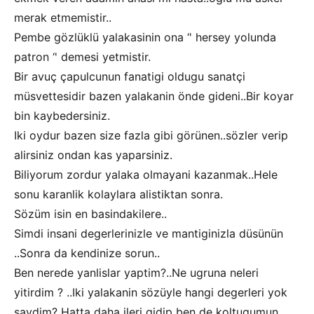
merak etmemistir..
Pembe gözlüklü yalakasinin ona ‘' hersey yolunda
patron ‘' demesi yetmistir.
Bir avuç çapulcunun fanatigi oldugu sanatçi
müsvettesidir bazen yalakanin önde gideni..Bir koyar
bin kaybedersiniz.
Iki oydur bazen size fazla gibi görünen..sözler verip
alirsiniz ondan kas yaparsiniz.
Biliyorum zordur yalaka olmayani kazanmak..Hele
sonu karanlik kolaylara alistiktan sonra.
Sözüm isin en basindakilere..
Simdi insani degerlerinizle ve mantiginizla düsünün
..Sonra da kendinize sorun..
Ben nerede yanlislar yaptim?..Ne ugruna neleri
yitirdim ? ..Iki yalakanin sözüyle hangi degerleri yok
saydim? Hatta daha ileri gidip ben de koltugumun