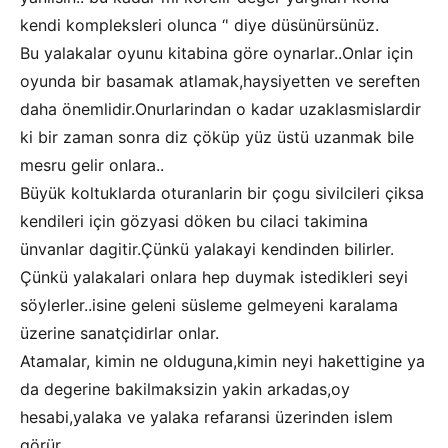
kendi kompleksleri olunca ‘' diye düsünürsünüz.
Bu yalakalar oyunu kitabina göre oynarlar..Onlar için
oyunda bir basamak atlamak,haysiyetten ve sereften
daha önemlidir.Onurlarindan o kadar uzaklasmislardir
ki bir zaman sonra diz çöküp yüz üstü uzanmak bile
mesru gelir onlara..
Büyük koltuklarda oturanlarin bir çogu sivilcileri çiksa
kendileri için gözyasi döken bu cilaci takimina
ünvanlar dagitir.Çünkü yalakayi kendinden bilirler.
Çünkü yalakalari onlara hep duymak istedikleri seyi
söylerler..isine geleni süsleme gelmeyeni karalama
üzerine sanatçidirlar onlar.
Atamalar, kimin ne olduguna,kimin neyi hakettigine ya
da degerine bakilmaksizin yakin arkadas,oy
hesabi,yalaka ve yalaka refaransi üzerinden islem
görür.