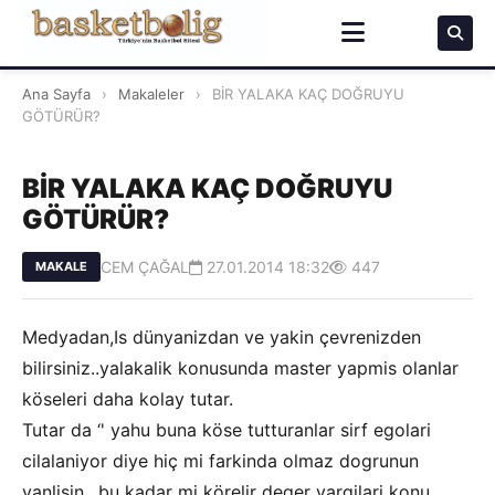
Ana Sayfa
›
Makaleler
›
BİR YALAKA KAÇ DOĞRUYU
GÖTÜRÜR?
BİR YALAKA KAÇ DOĞRUYU
GÖTÜRÜR?
CEM ÇAĞAL
27.01.2014 18:32
447
MAKALE
Medyadan,Is dünyanizdan ve yakin çevrenizden
bilirsiniz..yalakalik konusunda master yapmis olanlar
köseleri daha kolay tutar.
Tutar da ‘' yahu buna köse tutturanlar sirf egolari
cilalaniyor diye hiç mi farkinda olmaz dogrunun
yanlisin.. bu kadar mi körelir deger yargilari konu