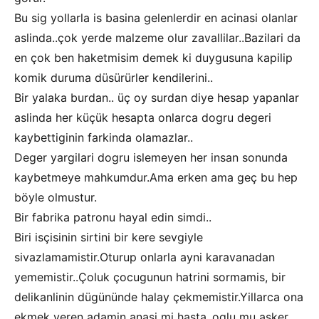
Bu sig yollarla is basina gelenlerdir en acinasi olanlar
aslinda..çok yerde malzeme olur zavallilar..Bazilari da
en çok ben haketmisim demek ki duygusuna kapilip
komik duruma düsürürler kendilerini..
Bir yalaka burdan.. üç oy surdan diye hesap yapanlar
aslinda her küçük hesapta onlarca dogru degeri
kaybettiginin farkinda olamazlar..
Deger yargilari dogru islemeyen her insan sonunda
kaybetmeye mahkumdur.Ama erken ama geç bu hep
böyle olmustur.
Bir fabrika patronu hayal edin simdi..
Biri isçisinin sirtini bir kere sevgiyle
sivazlamamistir.Oturup onlarla ayni karavanadan
yememistir..Çoluk çocugunun hatrini sormamis, bir
delikanlinin dügününde halay çekmemistir.Yillarca ona
ekmek veren adamin anasi mi hasta..oglu mu asker