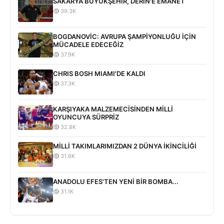
SAKARYA BÜYÜKŞEHİR, DERİN'E EMANET
39.3K
BOGDANOVİC: AVRUPA ŞAMPİYONLUĞU İÇİN
MÜCADELE EDECEĞİZ
37.9K
CHRIS BOSH MIAMI'DE KALDI
37.3K
KARŞIYAKA MALZEMECİSİNDEN MİLLİ
OYUNCUYA SÜRPRİZ
32.8K
MİLLİ TAKIMLARIMIZDAN 2 DÜNYA İKİNCİLİĞİ
31.6K
ANADOLU EFES'TEN YENİ BİR BOMBA...
31.1K