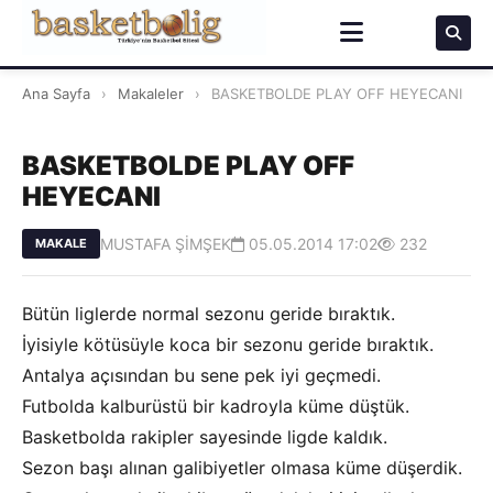
Ana Sayfa
›
Makaleler
›
BASKETBOLDE PLAY OFF HEYECANI
BASKETBOLDE PLAY OFF
HEYECANI
MUSTAFA ŞİMŞEK
05.05.2014 17:02
232
MAKALE
Bütün liglerde normal sezonu geride bıraktık.
İyisiyle kötüsüyle koca bir sezonu geride bıraktık.
Antalya açısından bu sene pek iyi geçmedi.
Futbolda kalburüstü bir kadroyla küme düştük.
Basketbolda rakipler sayesinde ligde kaldık.
Sezon başı alınan galibiyetler olmasa küme düşerdik.