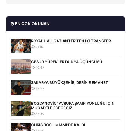
EN ÇOK OKUNAN
ROYAL HALI GAZİANTEP'TEN İKİ TRANSFER
41.1K
CESUR YÜREKLER DÜNYA ÜÇÜNCÜSÜ
40.6K
SAKARYA BÜYÜKŞEHİR, DERİN'E EMANET
39.3K
BOGDANOVİC: AVRUPA ŞAMPİYONLUĞU İÇİN
MÜCADELE EDECEĞİZ
37.9K
CHRIS BOSH MIAMI'DE KALDI
37.3K