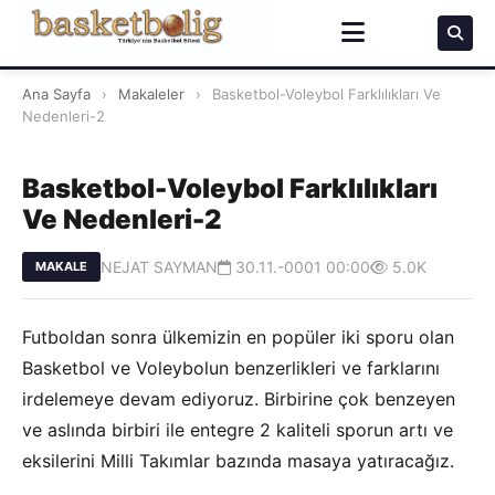
Ana Sayfa
›
Makaleler
›
Basketbol-Voleybol Farklılıkları Ve
Nedenleri-2
Basketbol-Voleybol Farklılıkları
Ve Nedenleri-2
NEJAT SAYMAN
30.11.-0001 00:00
5.0K
MAKALE
Futboldan sonra ülkemizin en popüler iki sporu olan
Basketbol ve Voleybolun benzerlikleri ve farklarını
irdelemeye devam ediyoruz. Birbirine çok benzeyen
ve aslında birbiri ile entegre 2 kaliteli sporun artı ve
eksilerini Milli Takımlar bazında masaya yatıracağız.