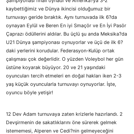
Şampiyonası finali oynadı ve Amerika?ya 3-2
kaybettiğimiz ve Dünya ikincisi olduğumuz bir
turnuvayı geride bıraktık. Aynı turnuvada ilk 6?da
oynayan Eylül ve Beren En iyi Smaçör ve En İyi Pasör
Çaprazı ödüllerini aldılar. Bu üçlü şu anda Meksika?da
U21 Dünya şampiyonası oynuyorlar ve üçü de ilk 6?
daki yerlerini korudular. Federasyon-Kulüp ortak
çalışması çok değerlidir. O yüzden Voleybol her gün
üstüne koyarak büyüyor. 20 ve 21 yaşındaki
oyuncuları tercih etmeleri en doğal hakları iken 2-3
yaş küçük oyuncularla turnuvayı oynuyorlar. İşte,
oyuncu böyle yetişir!
12 Dev Adam turnuvaya zaten krizlerle hazırlandı. 2
Devşirmenin de sakatlıklarını öne sürerek gelmek
istememesi, Alperen ve Cedi?nin gelmeyeceğini