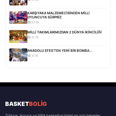
KARŞIYAKA MALZEMECİSİNDEN MİLLİ
OYUNCUYA SÜRPRİZ
32.8K
MİLLİ TAKIMLARIMIZDAN 2 DÜNYA İKİNCİLİĞİ
31.7K
ANADOLU EFES'TEN YENİ BİR BOMBA...
31.1K
BASKET
BOLİG
Türkiye, Avrupa ve NBA basketbol ligleri en son haberler,