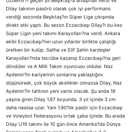
Özdemir?i geçen yıl Beşiktaş?a anlaşmalı verdi ve
Dilay takımın pasörü olarak çok iyi performans
verdiği sezonda Beşiktaş?ın Süper Lige çıkışında
direkt etki yaptı. Bu sezon Eczacıbaşı Dilay?ı bu kez
Süper Ligin yeni takımı Karayolları?na verdi. Ankara
ekibi Eczacıbaşı?nın uzun yıllardır birlikte çalıştığı
üretken bir kulüp. Saliha ve Elif Şahin kardeşler
Karayolları?nda tecrübe kazanıp Eczacıbaşı?na geri
döndüler ve A Milli Takım oyuncusu oldular. Naz
Aydemir?in kariyerinin sonlarına yaklaştığını
düşünürsek, çok büyük aksilikler olmazsa Dilay, Naz
Aydemir?in tahtının yeni varisi olacak. Şu anda 18
yaşına giren Dilay 1.87 boyunda. 3 yıl içinde 3 cm
daha nasılsa uzar. Yani 1.90?lık pasör için Eczacıbaşı
ve Voleybol Federasyonu ortak çaba içinde. Bu arada
Dilay U19 takımı ile 10 gün önce Amerika?da Dünya