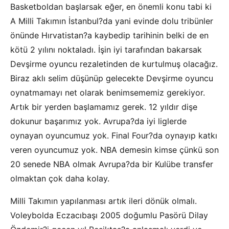
Basketboldan başlarsak eğer, en önemli konu tabi ki
A Milli Takımın İstanbul?da yani evinde dolu tribünler
önünde Hırvatistan?a kaybedip tarihinin belki de en
kötü 2 yılını noktaladı. İşin iyi tarafından bakarsak
Devşirme oyuncu rezaletinden de kurtulmuş olacağız.
Biraz aklı selim düşünüp gelecekte Devşirme oyuncu
oynatmamayı net olarak benimsememiz gerekiyor.
Artık bir yerden başlamamız gerek. 12 yıldır dişe
dokunur başarımız yok. Avrupa?da iyi liglerde
oynayan oyuncumuz yok. Final Four?da oynayıp katkı
veren oyuncumuz yok. NBA demesin kimse çünkü son
20 senede NBA olmak Avrupa?da bir Kulübe transfer
olmaktan çok daha kolay.
Milli Takımın yapılanması artık ileri dönük olmalı.
Voleybolda Eczacıbaşı 2005 doğumlu Pasörü Dilay