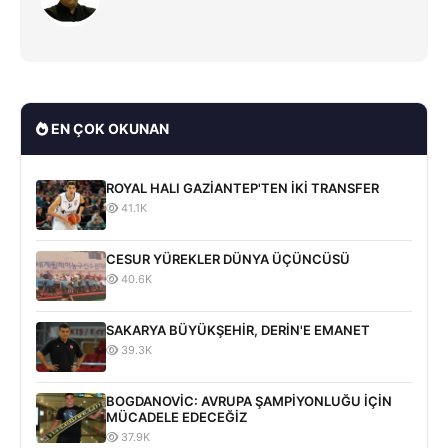
EN ÇOK OKUNAN
ROYAL HALI GAZİANTEP'TEN İKİ TRANSFER
41.1K
CESUR YÜREKLER DÜNYA ÜÇÜNCÜSÜ
40.6K
SAKARYA BÜYÜKŞEHİR, DERİN'E EMANET
39.3K
BOGDANOVİC: AVRUPA ŞAMPİYONLUĞU İÇİN
MÜCADELE EDECEĞİZ
37.9K