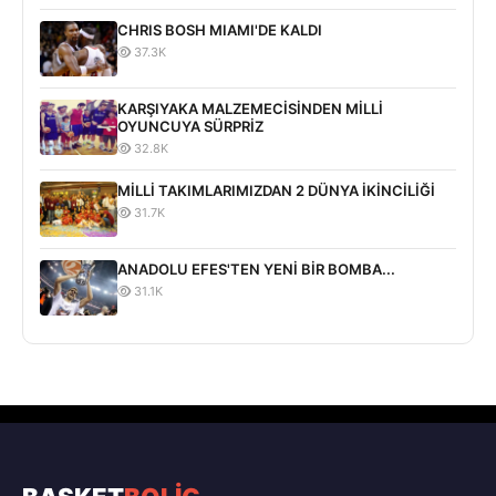
CHRIS BOSH MIAMI'DE KALDI
37.3K
KARŞIYAKA MALZEMECİSİNDEN MİLLİ
OYUNCUYA SÜRPRİZ
32.8K
MİLLİ TAKIMLARIMIZDAN 2 DÜNYA İKİNCİLİĞİ
31.7K
ANADOLU EFES'TEN YENİ BİR BOMBA...
31.1K