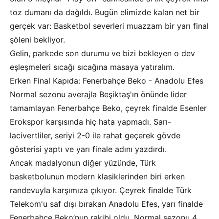
toz dumanı da dağıldı. Bugün elimizde kalan net bir
gerçek var: Basketbol severleri muazzam bir yarı final
şöleni bekliyor.
Gelin, parkede son durumu ve bizi bekleyen o dev
eşleşmeleri sıcağı sıcağına masaya yatıralım.
Erken Final Kapıda: Fenerbahçe Beko - Anadolu Efes
Normal sezonu averajla Beşiktaş'ın önünde lider
tamamlayan Fenerbahçe Beko, çeyrek finalde Esenler
Erokspor karşısında hiç hata yapmadı. Sarı-
lacivertliler, seriyi 2-0 ile rahat geçerek gövde
gösterisi yaptı ve yarı finale adını yazdırdı.
Ancak madalyonun diğer yüzünde, Türk
basketbolunun modern klasiklerinden biri erken
randevuyla karşımıza çıkıyor. Çeyrek finalde Türk
Telekom'u saf dışı bırakan Anadolu Efes, yarı finalde
Fenerbahçe Beko’nun rakibi oldu. Normal sezonu 4.