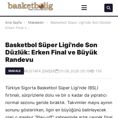
Ana Sayfa
›
Makaleler
›
Basketbol Süper Ligi'nde Son Düzlük:
Erken Final v...
Basketbol Süper Ligi'nde Son
Düzlük: Erken Final ve Büyük
Randevu
MUSTAFA ŞİMŞEK
01.06.2026 00:19
116
MAKALE
Türkiye Sigorta Basketbol Süper Ligi’nde (BSL)
fırtınalı, sürprizlerle dolu ve bir o kadar da yıpratıcı
normal sezonu geride bıraktık. Takvimler mayıs ayının
sonunu gösterirken, ligin en büyüğünü belirleyecek
olan o meşhur "Play-off" sahnesinde artık çeyrek final