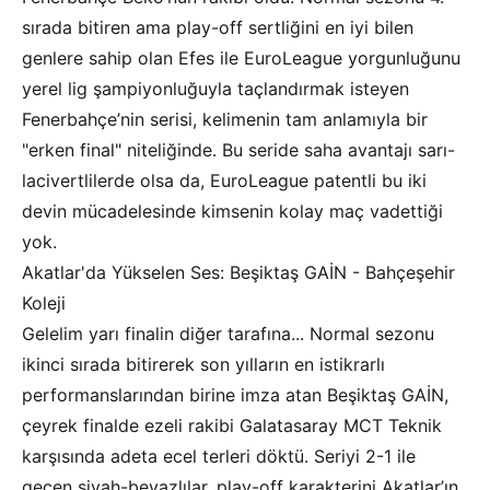
sırada bitiren ama play-off sertliğini en iyi bilen
genlere sahip olan Efes ile EuroLeague yorgunluğunu
yerel lig şampiyonluğuyla taçlandırmak isteyen
Fenerbahçe’nin serisi, kelimenin tam anlamıyla bir
"erken final" niteliğinde. Bu seride saha avantajı sarı-
lacivertlilerde olsa da, EuroLeague patentli bu iki
devin mücadelesinde kimsenin kolay maç vadettiği
yok.
Akatlar'da Yükselen Ses: Beşiktaş GAİN - Bahçeşehir
Koleji
Gelelim yarı finalin diğer tarafına... Normal sezonu
ikinci sırada bitirerek son yılların en istikrarlı
performanslarından birine imza atan Beşiktaş GAİN,
çeyrek finalde ezeli rakibi Galatasaray MCT Teknik
karşısında adeta ecel terleri döktü. Seriyi 2-1 ile
geçen siyah-beyazlılar, play-off karakterini Akatlar’ın