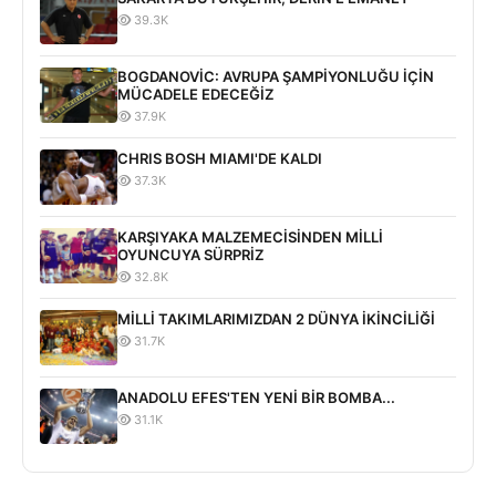
39.3K
BOGDANOVİC: AVRUPA ŞAMPİYONLUĞU İÇİN
MÜCADELE EDECEĞİZ
37.9K
CHRIS BOSH MIAMI'DE KALDI
37.3K
KARŞIYAKA MALZEMECİSİNDEN MİLLİ
OYUNCUYA SÜRPRİZ
32.8K
MİLLİ TAKIMLARIMIZDAN 2 DÜNYA İKİNCİLİĞİ
31.7K
ANADOLU EFES'TEN YENİ BİR BOMBA...
31.1K