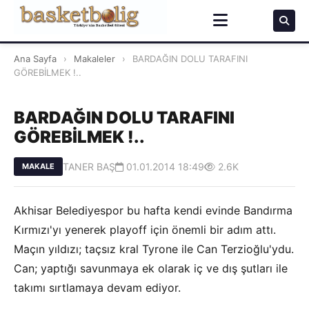
Ana Sayfa
›
Makaleler
›
BARDAĞIN DOLU TARAFINI
GÖREBİLMEK !..
BARDAĞIN DOLU TARAFINI
GÖREBİLMEK !..
TANER BAŞ
01.01.2014 18:49
2.6K
MAKALE
Akhisar Belediyespor bu hafta kendi evinde Bandırma
Kırmızı'yı yenerek playoff için önemli bir adım attı.
Maçın yıldızı; taçsız kral Tyrone ile Can Terzioğlu'ydu.
Can; yaptığı savunmaya ek olarak iç ve dış şutları ile
takımı sırtlamaya devam ediyor.