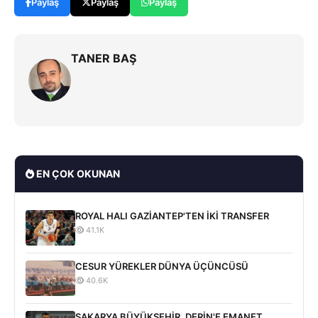
Paylaş
Paylaş
Paylaş
TANER BAŞ
EN ÇOK OKUNAN
ROYAL HALI GAZİANTEP'TEN İKİ TRANSFER
41.1K
CESUR YÜREKLER DÜNYA ÜÇÜNCÜSÜ
40.6K
SAKARYA BÜYÜKŞEHİR, DERİN'E EMANET