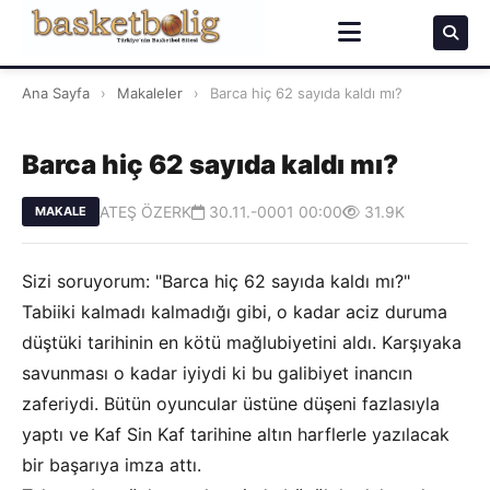
Ana Sayfa
›
Makaleler
›
Barca hiç 62 sayıda kaldı mı?
Barca hiç 62 sayıda kaldı mı?
ATEŞ ÖZERK
30.11.-0001 00:00
31.9K
MAKALE
Sizi soruyorum: "Barca hiç 62 sayıda kaldı mı?"
Tabiiki kalmadı kalmadığı gibi, o kadar aciz duruma
düştüki tarihinin en kötü mağlubiyetini aldı. Karşıyaka
savunması o kadar iyiydi ki bu galibiyet inancın
zaferiydi. Bütün oyuncular üstüne düşeni fazlasıyla
yaptı ve Kaf Sin Kaf tarihine altın harflerle yazılacak
bir başarıya imza attı.