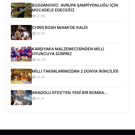
BOGDANOVİC: AVRUPA ŞAMPİYONLUĞU İÇİN
MÜCADELE EDECEĞİZ
37.9K
CHRIS BOSH MIAMI'DE KALDI
37.3K
KARŞIYAKA MALZEMECİSİNDEN MİLLİ
OYUNCUYA SÜRPRİZ
32.8K
MİLLİ TAKIMLARIMIZDAN 2 DÜNYA İKİNCİLİĞİ
31.7K
ANADOLU EFES'TEN YENİ BİR BOMBA...
31.1K