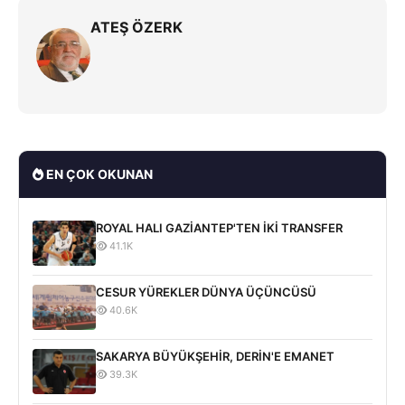
ATEŞ ÖZERK
EN ÇOK OKUNAN
ROYAL HALI GAZİANTEP'TEN İKİ TRANSFER
41.1K
CESUR YÜREKLER DÜNYA ÜÇÜNCÜSÜ
40.6K
SAKARYA BÜYÜKŞEHİR, DERİN'E EMANET
39.3K