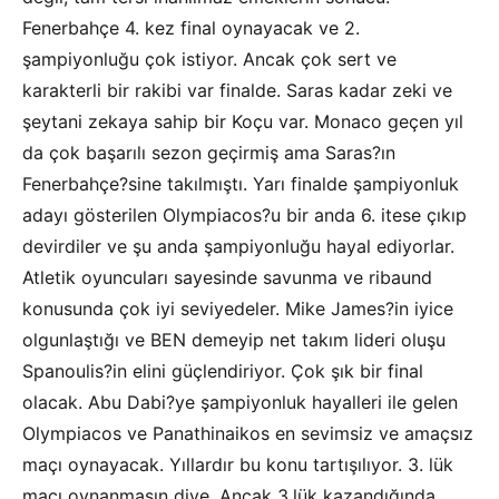
Fenerbahçe 4. kez final oynayacak ve 2.
şampiyonluğu çok istiyor. Ancak çok sert ve
karakterli bir rakibi var finalde. Saras kadar zeki ve
şeytani zekaya sahip bir Koçu var. Monaco geçen yıl
da çok başarılı sezon geçirmiş ama Saras?ın
Fenerbahçe?sine takılmıştı. Yarı finalde şampiyonluk
adayı gösterilen Olympiacos?u bir anda 6. itese çıkıp
devirdiler ve şu anda şampiyonluğu hayal ediyorlar.
Atletik oyuncuları sayesinde savunma ve ribaund
konusunda çok iyi seviyedeler. Mike James?in iyice
olgunlaştığı ve BEN demeyip net takım lideri oluşu
Spanoulis?in elini güçlendiriyor. Çok şık bir final
olacak. Abu Dabi?ye şampiyonluk hayalleri ile gelen
Olympiacos ve Panathinaikos en sevimsiz ve amaçsız
maçı oynayacak. Yıllardır bu konu tartışılıyor. 3. lük
maçı oynanmasın diye. Ancak 3.lük kazandığında