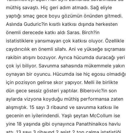
müthiş savaştı. Hiç geri adım atmadı. Sağ eliyle
yaptığı smaç gece boyu gözümün önünden gitmedi.
Aslında Guduric?in kısıtlı katkısı dışında herkesten
önemli derecede katkı aldı Saras. Birch?in
istatistiklere yansımayan çok katkısı oluyor. Özellikle
caydırıcılık en önemli silahı. Ani ve yükseğe sıçraması
rakibin atışını bozuyor. Ayrıca hücumda duracağı yeri
çok iyi biliyor. Savunma sahasında mükemmele yakın
oynayan bir oyuncu. Hücumda ise hiç egosu olmadığı
için pozisyon gelirse skor yapıyor. Melli ile birlikte
dün gece sessiz gösteri yaptılar. Biberovic?in son
aylarda vizyona koyduğu müthiş performansa zaten
alışmıştık. 15 sayı 3 ribaund ve savunma katkısı ile
gecenin en iyilerindendi. Yaşlı şeytan McCollum ise
yine 18 yaşında gibi oynayınca Panathinaikos havlu
attı. 13 sayı 3 ribaund 2 asist 2 top çalma istatistiği