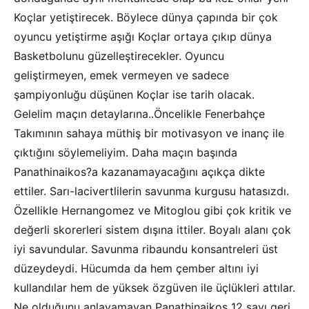
Koçlar yetiştirecek. Böylece dünya çapında bir çok
oyuncu yetiştirme aşığı Koçlar ortaya çıkıp dünya
Basketbolunu güzelleştirecekler. Oyuncu
geliştirmeyen, emek vermeyen ve sadece
şampiyonluğu düşünen Koçlar ise tarih olacak.
Gelelim maçın detaylarına..Öncelikle Fenerbahçe
Takımının sahaya müthiş bir motivasyon ve inanç ile
çıktığını söylemeliyim. Daha maçın başında
Panathinaikos?a kazanamayacağını açıkça dikte
ettiler. Sarı-lacivertlilerin savunma kurgusu hatasızdı.
Özellikle Hernangomez ve Mitoglou gibi çok kritik ve
değerli skorerleri sistem dışına ittiler. Boyalı alanı çok
iyi savundular. Savunma ribaundu konsantreleri üst
düzeydeydi. Hücumda da hem çember altını iyi
kullandılar hem de yüksek özgüven ile üçlükleri attılar.
Ne olduğunu anlayamayan Panathinaikos 12 sayı geri