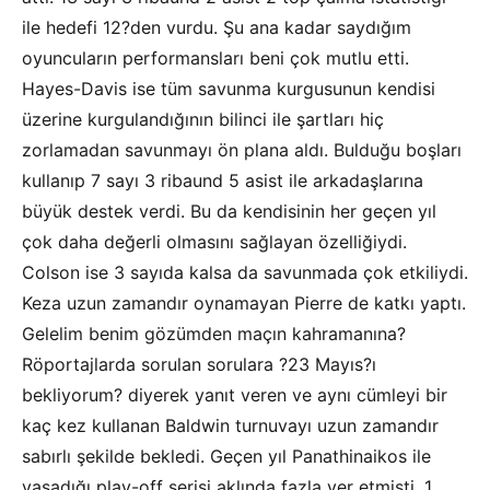
ile hedefi 12?den vurdu. Şu ana kadar saydığım
oyuncuların performansları beni çok mutlu etti.
Hayes-Davis ise tüm savunma kurgusunun kendisi
üzerine kurgulandığının bilinci ile şartları hiç
zorlamadan savunmayı ön plana aldı. Bulduğu boşları
kullanıp 7 sayı 3 ribaund 5 asist ile arkadaşlarına
büyük destek verdi. Bu da kendisinin her geçen yıl
çok daha değerli olmasını sağlayan özelliğiydi.
Colson ise 3 sayıda kalsa da savunmada çok etkiliydi.
Keza uzun zamandır oynamayan Pierre de katkı yaptı.
Gelelim benim gözümden maçın kahramanına?
Röportajlarda sorulan sorulara ?23 Mayıs?ı
bekliyorum? diyerek yanıt veren ve aynı cümleyi bir
kaç kez kullanan Baldwin turnuvayı uzun zamandır
sabırlı şekilde bekledi. Geçen yıl Panathinaikos ile
yaşadığı play-off serisi aklında fazla yer etmişti. 1