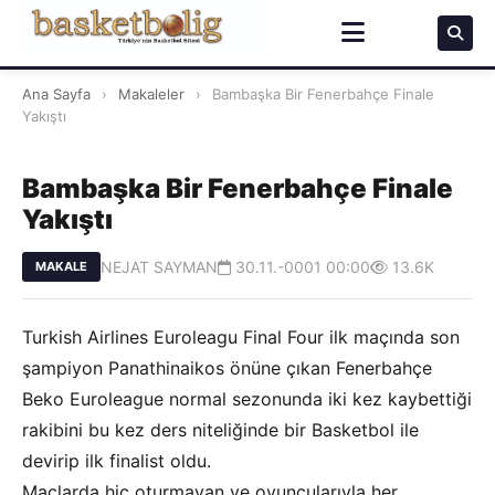
Ana Sayfa
›
Makaleler
›
Bambaşka Bir Fenerbahçe Finale
Yakıştı
Bambaşka Bir Fenerbahçe Finale
Yakıştı
NEJAT SAYMAN
30.11.-0001 00:00
13.6K
MAKALE
Turkish Airlines Euroleagu Final Four ilk maçında son
şampiyon Panathinaikos önüne çıkan Fenerbahçe
Beko Euroleague normal sezonunda iki kez kaybettiği
rakibini bu kez ders niteliğinde bir Basketbol ile
devirip ilk finalist oldu.
Maçlarda hiç oturmayan ve oyuncularıyla her