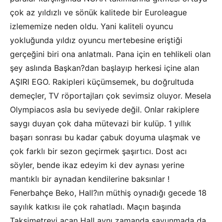
çok az yıldızlı ve sönük kalitede bir Euroleague
izlememize neden oldu. Yani kaliteli oyuncu
yokluğunda yıldız oyuncu mertebesine eriştiği
gerçeğini biri ona anlatmalı. Pana için en tehlikeli olan
şey aslında Başkan?dan başlayıp herkesi içine alan
AŞIRI EGO. Rakipleri küçümsemek, bu doğrultuda
demeçler, TV röportajları çok sevimsiz oluyor. Mesela
Olympiacos asla bu seviyede değil. Onlar rakiplere
saygı duyan çok daha mütevazi bir kulüp. 1 yıllık
başarı sonrası bu kadar çabuk doyuma ulaşmak ve
çok farklı bir sezon geçirmek şaşırtıcı. Dost acı
söyler, bende ikaz edeyim ki dev aynası yerine
mantıklı bir aynadan kendilerine baksınlar !
Fenerbahçe Beko, Hall?ın müthiş oynadığı gecede 18
sayılık katkısı ile çok rahatladı. Maçın başında
Taksimetreyi açan Hall aynı zamanda savunmada da