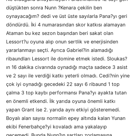
düştükten sonra Nunn ?Kenara çekilin ben
oynayacağım? dedi ve üst üste sayılarla Pana?yı geri
döndürdü. İki 4 numarasından skor katkısı alamayan
Ataman bu kez sezon başından beri sakat olan
Lessort?u oyuna alıp onun sertlik ve enerjisinden
yararlanmayı seçti. Ayrıca Gabriel?in alamadığı
ribaundları Lessort ile domine etmek istedi. Sloukas?
ın 16 dakika civarında oynadığı maçta sadece 3 asist
ve 2 sayı ile verdiği katkı yeterli olmadı. Cedi?nin yine
çok iyi oynadığı gecedeki 22 sayı 6 ribaund 1 top
çalma 3 top kaybı performansı Pana?yı ayakta tutan
en önemli etkendi. İlk yarıda oyuna önemli katkı
yapan Grant ise 2. yarıda aynı etkiyi gösteremedi.
Boyalı alan sayısı normalin epey altında kalan Yunan
ekibi Fenerbahçe?yi kovaladı ama yakalayıp
geçemedi. Bunda Nunn?ın şartları zorlamasına