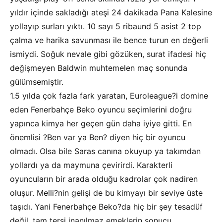
yıldır içinde sakladığı ateşi 24 dakikada Pana Kalesine
yollayıp surları yıktı. 10 sayı 5 ribaund 5 asist 2 top
çalma ve harika savunması ile bence turun en değerli
ismiydi. Soğuk nevale gibi gözüken, surat ifadesi hiç
değişmeyen Baldwin muhtemelen maç sonunda
gülümsemiştir.
1.5 yılda çok fazla fark yaratan, Euroleague?i domine
eden Fenerbahçe Beko oyuncu seçimlerini doğru
yapınca kimya her geçen gün daha iyiye gitti. En
önemlisi ?Ben var ya Ben? diyen hiç bir oyuncu
olmadı. Olsa bile Saras canına okuyup ya takımdan
yollardı ya da maymuna çevirirdi. Karakterli
oyuncuların bir arada olduğu kadrolar çok nadiren
oluşur. Melli?nin gelişi de bu kimyayı bir seviye üste
taşıdı. Yani Fenerbahçe Beko?da hiç bir şey tesadüf
değil, tam tersi inanılmaz emeklerin sonucu.