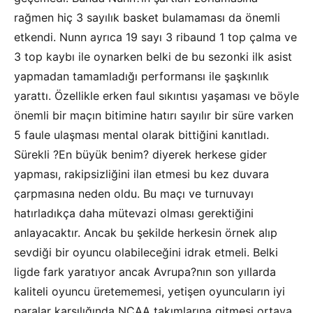
rağmen hiç 3 sayılık basket bulamaması da önemli
etkendi. Nunn ayrıca 19 sayı 3 ribaund 1 top çalma ve
3 top kaybı ile oynarken belki de bu sezonki ilk asist
yapmadan tamamladığı performansı ile şaşkınlık
yarattı. Özellikle erken faul sıkıntısı yaşaması ve böyle
önemli bir maçın bitimine hatırı sayılır bir süre varken
5 faule ulaşması mental olarak bittiğini kanıtladı.
Sürekli ?En büyük benim? diyerek herkese gider
yapması, rakipsizliğini ilan etmesi bu kez duvara
çarpmasına neden oldu. Bu maçı ve turnuvayı
hatırladıkça daha mütevazi olması gerektiğini
anlayacaktır. Ancak bu şekilde herkesin örnek alıp
sevdiği bir oyuncu olabileceğini idrak etmeli. Belki
ligde fark yaratıyor ancak Avrupa?nın son yıllarda
kaliteli oyuncu üretememesi, yetişen oyuncuların iyi
paralar karşılığında NCAA takımlarına gitmesi ortaya