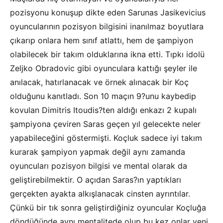
pozisyonu konuşup dikte eden Sarunas Jasikevicius
oyuncularının pozisyon bilgisini inanılmaz boyutlara
çıkarıp onlara hem sınıf atlattı, hem de şampiyon
olabilecek bir takım olduklarına ikna etti. Tıpkı idolü
Zeljko Obradovic gibi oyunculara kattığı şeyler ile
anılacak, hatırlanacak ve örnek alınacak bir Koç
olduğunu kanıtladı. Son 10 maçın 9?unu kaybedip
kovulan Dimitris Itoudis?ten aldığı enkazı 2 kupalı
şampiyona çeviren Saras geçen yıl gelecekte neler
yapabileceğini göstermişti. Koçluk sadece iyi takım
kurarak şampiyon yapmak değil aynı zamanda
oyuncuları pozisyon bilgisi ve mental olarak da
geliştirebilmektir. O açıdan Saras?ın yaptıkları
gerçekten ayakta alkışlanacak cinsten ayrıntılar.
Çünkü bir tık sonra geliştirdiğiniz oyuncular Koçluğa
döndüğünde aynı mentalitede olup bu kez onlar yeni