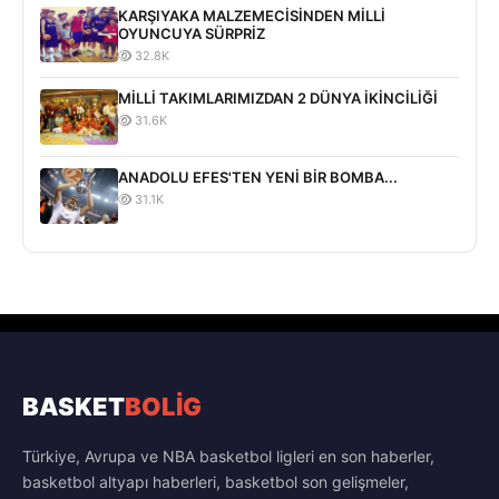
KARŞIYAKA MALZEMECİSİNDEN MİLLİ
OYUNCUYA SÜRPRİZ
32.8K
MİLLİ TAKIMLARIMIZDAN 2 DÜNYA İKİNCİLİĞİ
31.6K
ANADOLU EFES'TEN YENİ BİR BOMBA...
31.1K
BASKET
BOLİG
Türkiye, Avrupa ve NBA basketbol ligleri en son haberler,
basketbol altyapı haberleri, basketbol son gelişmeler,