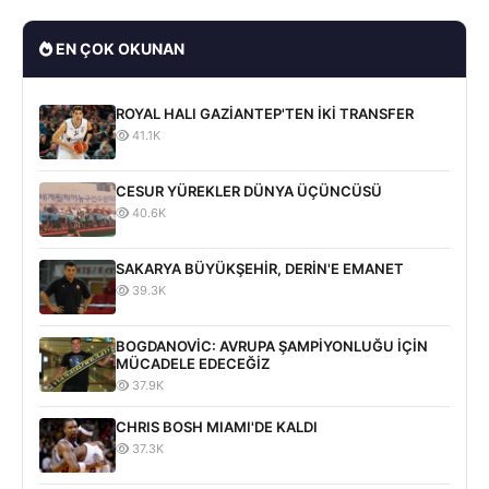
EN ÇOK OKUNAN
ROYAL HALI GAZİANTEP'TEN İKİ TRANSFER
41.1K
CESUR YÜREKLER DÜNYA ÜÇÜNCÜSÜ
40.6K
SAKARYA BÜYÜKŞEHİR, DERİN'E EMANET
39.3K
BOGDANOVİC: AVRUPA ŞAMPİYONLUĞU İÇİN
MÜCADELE EDECEĞİZ
37.9K
CHRIS BOSH MIAMI'DE KALDI
37.3K