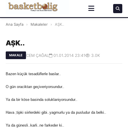
Ana Sayfa
›
Makaleler
›
AŞK..
AŞK..
CEM ÇAĞAL
01.01.2014 23:41
3.0K
MAKALE
Bazen küçük tesadüflerle baslar..
O gün oraciktan geçiveriyorsundur..
Ya da bir köse basinda soluklaniyorsundur..
Hava ;tipki siirlerdeki gibi..yagmurlu ya da pusludur da belki..
Ya da günesli..karli..ne farkeder ki..