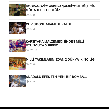
BOGDANOVİC: AVRUPA ŞAMPİYONLUĞU İÇİN
MÜCADELE EDECEĞİZ
37.9K
CHRIS BOSH MIAMI'DE KALDI
37.3K
KARŞIYAKA MALZEMECİSİNDEN MİLLİ
OYUNCUYA SÜRPRİZ
32.8K
MİLLİ TAKIMLARIMIZDAN 2 DÜNYA İKİNCİLİĞİ
31.6K
ANADOLU EFES'TEN YENİ BİR BOMBA...
31.1K