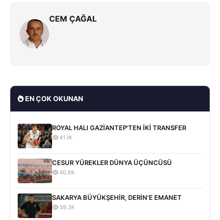
CEM ÇAĞAL
EN ÇOK OKUNAN
ROYAL HALI GAZİANTEP'TEN İKİ TRANSFER
41.1K
CESUR YÜREKLER DÜNYA ÜÇÜNCÜSÜ
40.6K
SAKARYA BÜYÜKŞEHİR, DERİN'E EMANET
39.3K