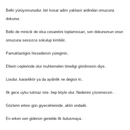
Belki yürüyorsunudur..biri kosar adim yaklasir ardindan omuzuna
dokunur..
Belki de minicik de olsa cesaretini toplamissan, sen dokunursun onun
omuzuna sessizce sokulup kimbilir..
Pamuklastigini hissedersin yüreginin..
Ellerin ceplerinde olur muhtemelen titredigi görülmesin diye..
Losdur..karanliktir ya da aydinlik ne degisir ki..
Ilk gece uyku tutmaz iste..hep böyle olur..Nedenini çözemezsin ..
Gözlerin ertesi gün giyeceklerinde..aklin ondadir..
En erken sen gidersin genelde ilk bulusmaya..