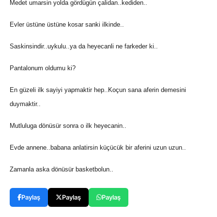
Medet umarsin yolda gördügün çalidan..kediden..
Evler üstüne üstüne kosar sanki ilkinde..
Saskinsindir..uykulu..ya da heyecanli ne farkeder ki..
Pantalonum oldumu ki?
En güzeli ilk sayiyi yapmaktir hep..Koçun sana aferin demesini
duymaktir..
Mutluluga dönüsür sonra o ilk heyecanin..
Evde annene..babana anlatirsin küçücük bir aferini uzun uzun..
Zamanla aska dönüsür basketbolun..
Paylaş
Paylaş
Paylaş