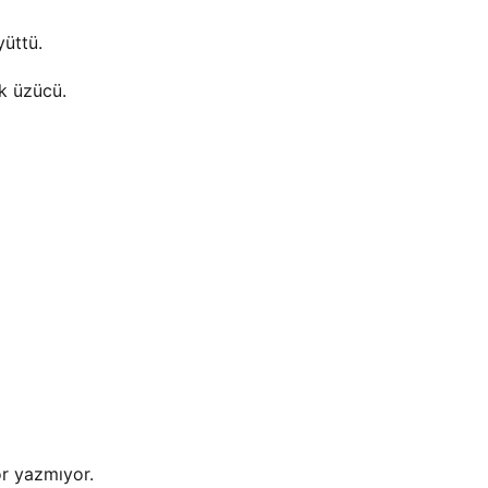
yüttü.
k üzücü.
r yazmıyor.