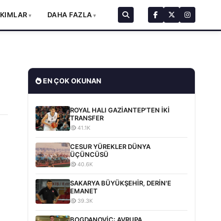
AKIMLAR
DAHA FAZLA
EN ÇOK OKUNAN
ROYAL HALI GAZİANTEP'TEN İKİ
TRANSFER
41.1K
CESUR YÜREKLER DÜNYA
ÜÇÜNCÜSÜ
40.6K
SAKARYA BÜYÜKŞEHİR, DERİN'E
EMANET
39.3K
BOGDANOVİC: AVRUPA