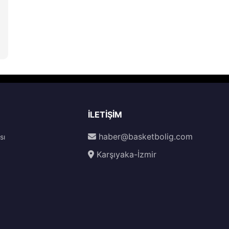
İLETIŞIM
haber@basketbolig.com
sı
Karşıyaka-İzmir