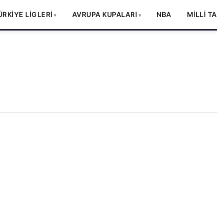
ÜRKİYE LİGLERİ
AVRUPA KUPALARI
NBA
MİLLİ T