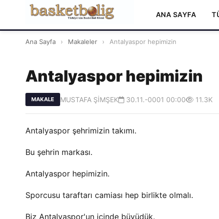
ANA SAYFA
T
Ana Sayfa
›
Makaleler
›
Antalyaspor hepimizin
Antalyaspor hepimizin
MUSTAFA ŞİMŞEK
30.11.-0001 00:00
11.3K
MAKALE
Antalyaspor şehrimizin takımı.
Bu şehrin markası.
Antalyaspor hepimizin.
Sporcusu taraftarı camiası hep birlikte olmalı.
Biz Antalyaspor'un içinde büyüdük.