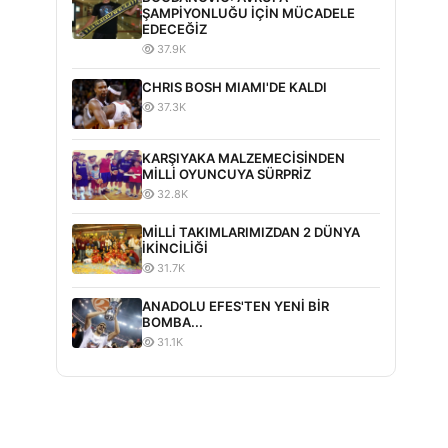
ŞAMPİYONLUĞU İÇİN MÜCADELE
EDECEĞİZ
37.9K
CHRIS BOSH MIAMI'DE KALDI
37.3K
KARŞIYAKA MALZEMECİSİNDEN
MİLLİ OYUNCUYA SÜRPRİZ
32.8K
MİLLİ TAKIMLARIMIZDAN 2 DÜNYA
İKİNCİLİĞİ
31.7K
ANADOLU EFES'TEN YENİ BİR
BOMBA...
31.1K