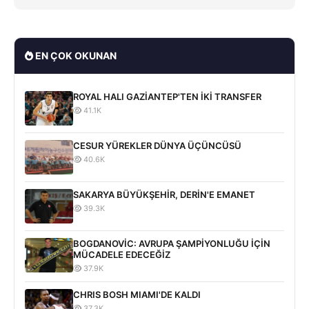
EN ÇOK OKUNAN
ROYAL HALI GAZİANTEP'TEN İKİ TRANSFER
41.1K
CESUR YÜREKLER DÜNYA ÜÇÜNCÜSÜ
40.6K
SAKARYA BÜYÜKŞEHİR, DERİN'E EMANET
39.3K
BOGDANOVİC: AVRUPA ŞAMPİYONLUĞU İÇİN
MÜCADELE EDECEĞİZ
37.9K
CHRIS BOSH MIAMI'DE KALDI
37.3K