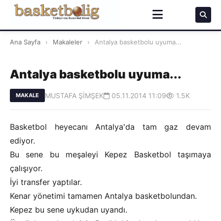
Ana Sayfa
›
Makaleler
›
Antalya basketbolu uyuma...
Antalya basketbolu uyuma...
MUSTAFA ŞİMŞEK
05.11.2014 11:09
1.5K
MAKALE
Basketbol heyecanı Antalya'da tam gaz devam
ediyor.
Bu sene bu meşaleyi Kepez Basketbol taşımaya
çalışıyor.
İyi transfer yaptılar.
Kenar yönetimi tamamen Antalya basketbolundan.
Kepez bu sene uykudan uyandı.