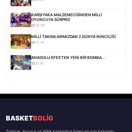
KARŞIYAKA MALZEMECİSİNDEN MİLLİ
OYUNCUYA SÜRPRİZ
32.8K
MİLLİ TAKIMLARIMIZDAN 2 DÜNYA İKİNCİLİĞİ
31.7K
ANADOLU EFES'TEN YENİ BİR BOMBA...
31.1K
BASKET
BOLİG
Türkiye, Avrupa ve NBA basketbol ligleri en son haberler,