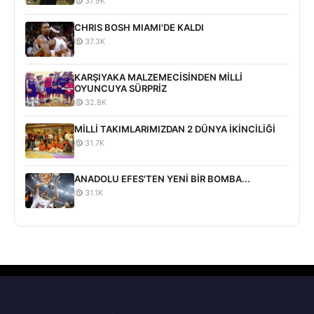
37.9K
CHRIS BOSH MIAMI'DE KALDI
37.3K
KARŞIYAKA MALZEMECİSİNDEN MİLLİ
OYUNCUYA SÜRPRİZ
32.8K
MİLLİ TAKIMLARIMIZDAN 2 DÜNYA İKİNCİLİĞİ
31.7K
ANADOLU EFES'TEN YENİ BİR BOMBA...
31.1K