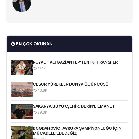
EN ÇOK OKUNAN
ROYAL HALI GAZİANTEP'TEN İKİ TRANSFER
41.1K
CESUR YÜREKLER DÜNYA ÜÇÜNCÜSÜ
40.6K
SAKARYA BÜYÜKŞEHİR, DERİN'E EMANET
39.3K
BOGDANOVİC: AVRUPA ŞAMPİYONLUĞU İÇİN
MÜCADELE EDECEĞİZ