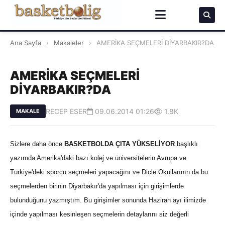
Ana Sayfa
›
Makaleler
›
AMERİKA SEÇMELERİ DİYARBAKIR?DA
AMERİKA SEÇMELERİ
DİYARBAKIR?DA
RECEP ESER
09.06.2014 01:26
1.8K
MAKALE
Sizlere daha önce
BASKETBOLDA ÇITA YÜKSELİYOR
başlıklı
yazımda Amerika'daki bazı kolej ve üniversitelerin Avrupa ve
Türkiye'deki sporcu seçmeleri yapacağını ve Dicle Okullarının da bu
seçmelerden birinin Diyarbakır'da yapılması için girişimlerde
bulunduğunu yazmıştım. Bu girişimler sonunda Haziran ayı ilimizde
içinde yapılması kesinleşen seçmelerin detaylarını siz değerli