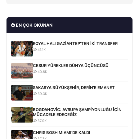
EN ÇOK OKUNAN
ROYAL HALI GAZİANTEP'TEN İKİ TRANSFER
41.1K
CESUR YÜREKLER DÜNYA ÜÇÜNCÜSÜ
40.6K
SAKARYA BÜYÜKŞEHİR, DERİN'E EMANET
39.3K
BOGDANOVİC: AVRUPA ŞAMPİYONLUĞU İÇİN
MÜCADELE EDECEĞİZ
37.9K
CHRIS BOSH MIAMI'DE KALDI
37.3K