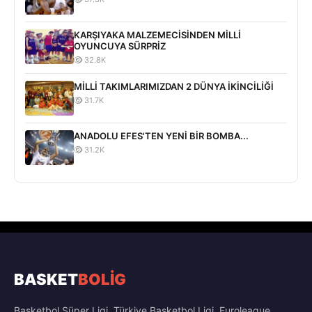
KARŞIYAKA MALZEMECİSİNDEN MİLLİ
OYUNCUYA SÜRPRİZ
32.8K
MİLLİ TAKIMLARIMIZDAN 2 DÜNYA İKİNCİLİĞİ
31.7K
ANADOLU EFES'TEN YENİ BİR BOMBA...
31.2K
BASKET
BOLİG
Basketbol Süper Ligi, Türkiye Basketbol Ligi, Euroleague,