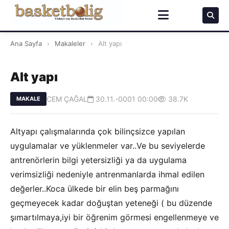
Ana Sayfa
›
Makaleler
›
Alt yapı
Alt yapı
CEM ÇAĞAL
30.11.-0001 00:00
38.7K
MAKALE
Altyapı çalışmalarında çok bilinçsizce yapılan
uygulamalar ve yüklenmeler var..Ve bu seviyelerde
antrenörlerin bilgi yetersizliği ya da uygulama
verimsizliği nedeniyle antrenmanlarda ihmal edilen
değerler..Koca ülkede bir elin beş parmağını
geçmeyecek kadar doğuştan yeteneği ( bu düzende
şımartılmaya,iyi bir öğrenim görmesi engellenmeye ve