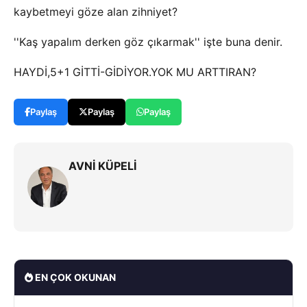
kaybetmeyi göze alan zihniyet?
''Kaş yapalım derken göz çıkarmak'' işte buna denir.
HAYDİ,5+1 GİTTİ-GİDİYOR.YOK MU ARTTIRAN?
Paylaş
Paylaş
Paylaş
AVNİ KÜPELİ
EN ÇOK OKUNAN