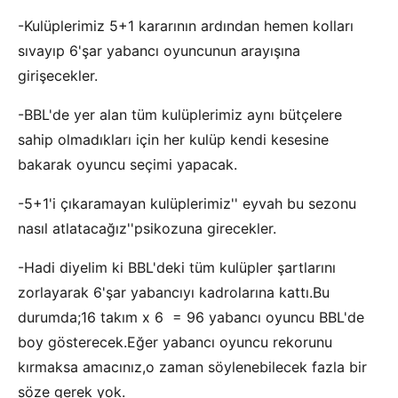
-Kulüplerimiz 5+1 kararının ardından hemen kolları
sıvayıp 6'şar yabancı oyuncunun arayışına
girişecekler.
-BBL'de yer alan tüm kulüplerimiz aynı bütçelere
sahip olmadıkları için her kulüp kendi kesesine
bakarak oyuncu seçimi yapacak.
-5+1'i çıkaramayan kulüplerimiz'' eyvah bu sezonu
nasıl atlatacağız''psikozuna girecekler.
-Hadi diyelim ki BBL'deki tüm kulüpler şartlarını
zorlayarak 6'şar yabancıyı kadrolarına kattı.Bu
durumda;16 takım x 6 = 96 yabancı oyuncu BBL'de
boy gösterecek.Eğer yabancı oyuncu rekorunu
kırmaksa amacınız,o zaman söylenebilecek fazla bir
söze gerek yok.