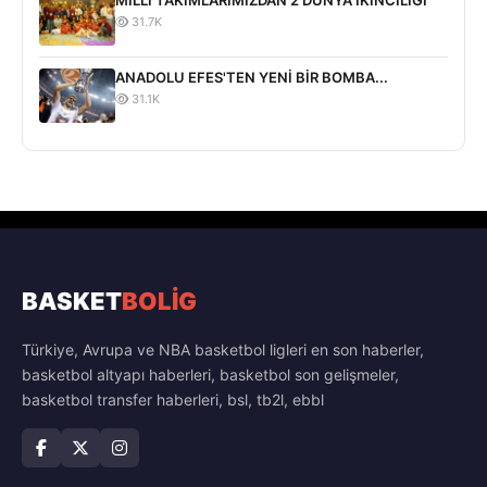
MİLLİ TAKIMLARIMIZDAN 2 DÜNYA İKİNCİLİĞİ
31.7K
ANADOLU EFES'TEN YENİ BİR BOMBA...
31.1K
BASKET
BOLİG
Türkiye, Avrupa ve NBA basketbol ligleri en son haberler,
basketbol altyapı haberleri, basketbol son gelişmeler,
basketbol transfer haberleri, bsl, tb2l, ebbl