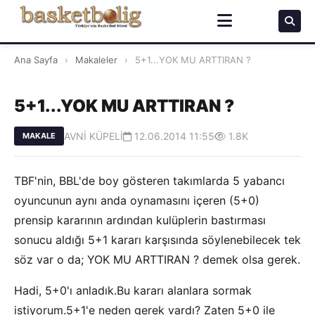
Ana Sayfa
›
Makaleler
›
5+1...YOK MU ARTTIRAN ?
5+1...YOK MU ARTTIRAN ?
AVNİ KÜPELİ
12.06.2014 11:55
1.8K
MAKALE
TBF'nin, BBL'de boy gösteren takımlarda 5 yabancı
oyuncunun aynı anda oynamasını içeren (5+0)
prensip kararının ardından kulüplerin bastırması
sonucu aldığı 5+1 kararı karşısında söylenebilecek tek
söz var o da; YOK MU ARTTIRAN ? demek olsa gerek.
Hadi, 5+0'ı anladık.Bu kararı alanlara sormak
istiyorum.5+1'e neden gerek vardı? Zaten 5+0 ile