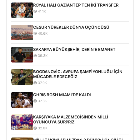
ROYAL HALI GAZİANTEP'TEN İKİ TRANSFER
41.1K
CESUR YÜREKLER DÜNYA ÜÇÜNCÜSÜ
40.6K
SAKARYA BÜYÜKŞEHİR, DERİN'E EMANET
39.3K
BOGDANOVİC: AVRUPA ŞAMPİYONLUĞU İÇİN
MÜCADELE EDECEĞİZ
37.9K
CHRIS BOSH MIAMI'DE KALDI
37.3K
KARŞIYAKA MALZEMECİSİNDEN MİLLİ
OYUNCUYA SÜRPRİZ
32.8K