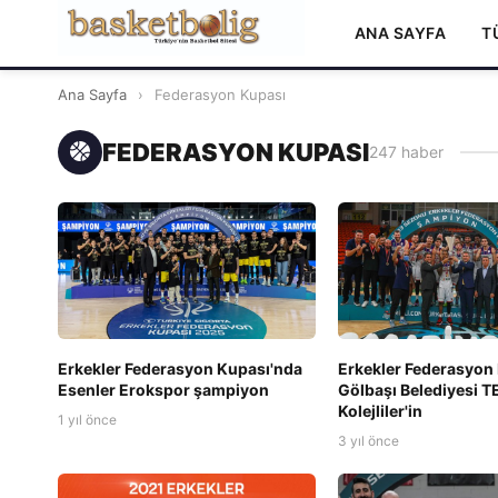
ANA SAYFA
T
Ana Sayfa
›
Federasyon Kupası
FEDERASYON KUPASI
247 haber
Erkekler Federasyon Kupası'nda
Erkekler Federasyon
Esenler Erokspor şampiyon
Gölbaşı Belediyesi 
Kolejliler'in
1 yıl önce
3 yıl önce