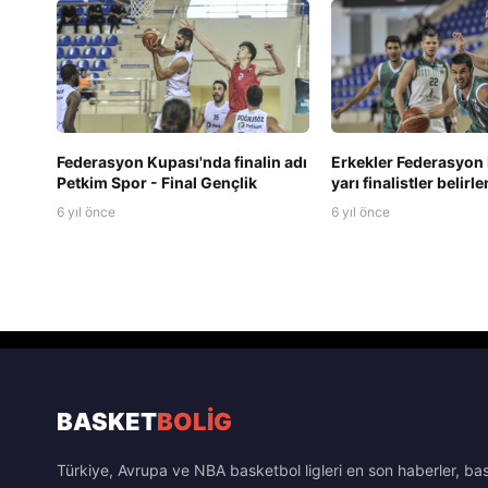
Federasyon Kupası'nda finalin adı
Erkekler Federasyon
Petkim Spor - Final Gençlik
yarı finalistler belirle
6 yıl önce
6 yıl önce
BASKET
BOLİG
Türkiye, Avrupa ve NBA basketbol ligleri en son haberler, ba