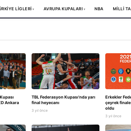
ÜRKİYE LİGLERİ
AVRUPA KUPALARI
NBA
MİLLİ T
 Kupası
TBL Federasyon Kupası'nda yarı
Erkekler Fed
TED Ankara
final heyecanı
çeyrek finale
oldu
3 yıl önce
3 yıl önce