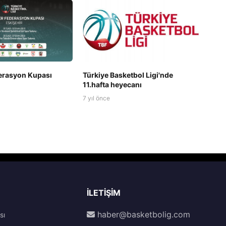
derasyon Kupası
Türkiye Basketbol Ligi'nde
11.hafta heyecanı
7 yıl önce
İLETIŞIM
haber@basketbolig.com
sı