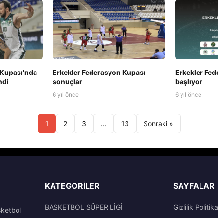
 Kupası'nda
Erkekler Federasyon Kupası
Erkekler Fe
ndi
sonuçlar
başlıyor
6 yıl önce
6 yıl önce
1
2
3
...
13
Sonraki »
KATEGORILER
SAYFALAR
BASKETBOL SÜPER LİGİ
Gizlilik Politika
sketbol