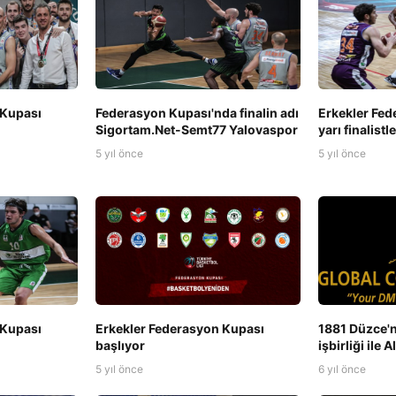
 Kupası
Federasyon Kupası'nda finalin adı
Erkekler Fed
Sigortam.Net-Semt77 Yalovaspor
yarı finalistl
5 yıl önce
5 yıl önce
 Kupası
Erkekler Federasyon Kupası
1881 Düzce'n
başlıyor
işbirliği ile 
5 yıl önce
6 yıl önce