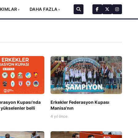
AKIMLAR
DAHA FAZLA
erasyon Kupası'nda
Erkekler Federasyon Kupası
 yükselenler belli
Manisa'nın
4 yıl önce