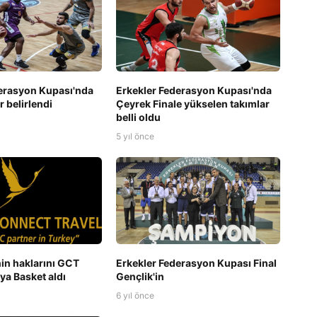
erasyon Kupası'nda
Erkekler Federasyon Kupası'nda
er belirlendi
Çeyrek Finale yükselen takımlar
belli oldu
5 yıl önce
in haklarını GCT
Erkekler Federasyon Kupası Final
Alya Basket aldı
Gençlik'in
6 yıl önce