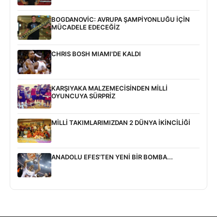
BOGDANOVİC: AVRUPA ŞAMPİYONLUĞU İÇİN
MÜCADELE EDECEĞİZ
CHRIS BOSH MIAMI'DE KALDI
KARŞIYAKA MALZEMECİSİNDEN MİLLİ
OYUNCUYA SÜRPRİZ
MİLLİ TAKIMLARIMIZDAN 2 DÜNYA İKİNCİLİĞİ
ANADOLU EFES'TEN YENİ BİR BOMBA...