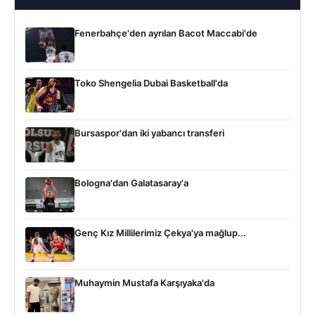
Fenerbahçe'den ayrılan Bacot Maccabi'de
Toko Shengelia Dubai Basketball'da
Bursaspor'dan iki yabancı transferi
Bologna'dan Galatasaray'a
Genç Kız Millilerimiz Çekya'ya mağlup...
Muhaymin Mustafa Karşıyaka'da