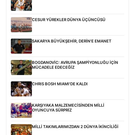
CESUR YÜREKLER DÜNYA ÜÇÜNCÜSÜ
SAKARYA BÜYÜKŞEHİR, DERİN'E EMANET
BOGDANOVİC: AVRUPA ŞAMPİYONLUĞU İÇİN
MÜCADELE EDECEĞİZ
CHRIS BOSH MIAMI'DE KALDI
KARŞIYAKA MALZEMECİSİNDEN MİLLİ
OYUNCUYA SÜRPRİZ
MİLLİ TAKIMLARIMIZDAN 2 DÜNYA İKİNCİLİĞİ