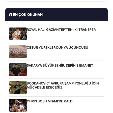
EN ÇOK OKUNAN
ROYAL HALI GAZİANTEP'TEN İKİ TRANSFER
CESUR YÜREKLER DÜNYA ÜÇÜNCÜSÜ
SAKARYA BÜYÜKŞEHİR, DERİN'E EMANET
BOGDANOVİC: AVRUPA ŞAMPİYONLUĞU İÇİN
MÜCADELE EDECEĞİZ
CHRIS BOSH MIAMI'DE KALDI