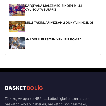
KARŞIYAKA MALZEMECİSİNDEN MİLLİ
OYUNCUYA SÜRPRİZ
MİLLİ TAKIMLARIMIZDAN 2 DÜNYA İKİNCİLİĞİ
ANADOLU EFES'TEN YENİ BİR BOMBA...
BASKET
BOLİG
Türkiye, Avrupa ve NBA basketbol ligleri en son haberler,
basketbol altyapı haberleri, basketbol son gelişmeler,