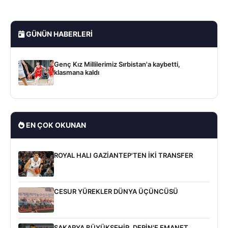
GÜNÜN HABERLERI
Genç Kız Millilerimiz Sırbistan'a kaybetti,
klasmana kaldı
EN ÇOK OKUNAN
ROYAL HALI GAZİANTEP'TEN İKİ TRANSFER
CESUR YÜREKLER DÜNYA ÜÇÜNCÜSÜ
SAKARYA BÜYÜKŞEHİR, DERİN'E EMANET