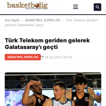
Ana Sayfa
›
BASKETBOL SÜPER LİGİ
›
Türk Telekom geriden
gelerek Galatasaray'ı geçti
Türk Telekom geriden gelerek
Galatasaray'ı geçti
14.03.2021 20:10
BASKETBOL SÜPER LİGİ