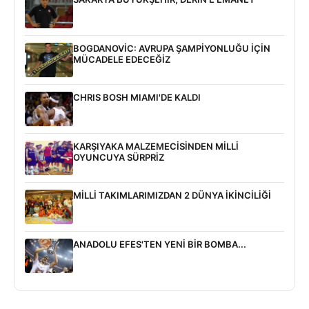
BOGDANOVİC: AVRUPA ŞAMPİYONLUĞU İÇİN
MÜCADELE EDECEĞİZ
CHRIS BOSH MIAMI'DE KALDI
KARŞIYAKA MALZEMECİSİNDEN MİLLİ
OYUNCUYA SÜRPRİZ
MİLLİ TAKIMLARIMIZDAN 2 DÜNYA İKİNCİLİĞİ
ANADOLU EFES'TEN YENİ BİR BOMBA...