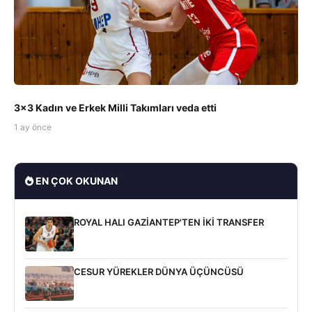
3x3 Kadın ve Erkek Milli Takımları veda etti
1 ay önce
EN ÇOK OKUNAN
ROYAL HALI GAZİANTEP'TEN İKİ TRANSFER
CESUR YÜREKLER DÜNYA ÜÇÜNCÜSÜ