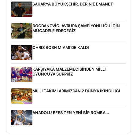
SAKARYA BÜYÜKŞEHİR, DERİN'E EMANET
BOGDANOVİC: AVRUPA ŞAMPİYONLUĞU İÇİN
MÜCADELE EDECEĞİZ
CHRIS BOSH MIAMI'DE KALDI
KARŞIYAKA MALZEMECİSİNDEN MİLLİ
OYUNCUYA SÜRPRİZ
MİLLİ TAKIMLARIMIZDAN 2 DÜNYA İKİNCİLİĞİ
ANADOLU EFES'TEN YENİ BİR BOMBA...