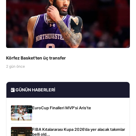
Körfez Basket'ten üç transfer
2 gün önce
GÜNÜN HABERLERI
EuroCup Finalleri MVP'si Aris'te
FIBA Kıtalararası Kupa 2026’da yer alacak takımlar
belli old...