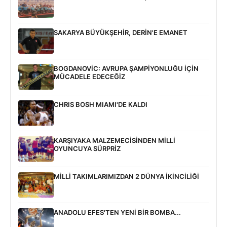
SAKARYA BÜYÜKŞEHİR, DERİN'E EMANET
BOGDANOVİC: AVRUPA ŞAMPİYONLUĞU İÇİN
MÜCADELE EDECEĞİZ
CHRIS BOSH MIAMI'DE KALDI
KARŞIYAKA MALZEMECİSİNDEN MİLLİ
OYUNCUYA SÜRPRİZ
MİLLİ TAKIMLARIMIZDAN 2 DÜNYA İKİNCİLİĞİ
ANADOLU EFES'TEN YENİ BİR BOMBA...