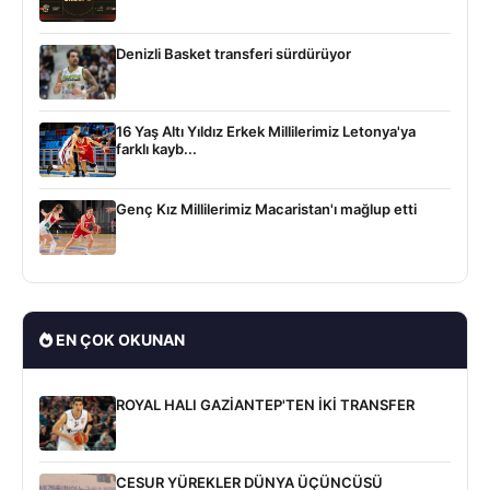
Denizli Basket transferi sürdürüyor
16 Yaş Altı Yıldız Erkek Millilerimiz Letonya'ya
farklı kayb...
Genç Kız Millilerimiz Macaristan'ı mağlup etti
EN ÇOK OKUNAN
ROYAL HALI GAZİANTEP'TEN İKİ TRANSFER
CESUR YÜREKLER DÜNYA ÜÇÜNCÜSÜ