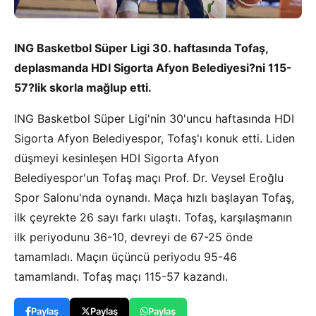
ING Basketbol Süper Ligi 30. haftasında Tofaş,
deplasmanda HDI Sigorta Afyon Belediyesi?ni 115-
57?lik skorla mağlup etti.
ING Basketbol Süper Ligi'nin 30'uncu haftasında HDI
Sigorta Afyon Belediyespor, Tofaş'ı konuk etti. Liden
düşmeyi kesinleşen HDI Sigorta Afyon
Belediyespor'un Tofaş maçı Prof. Dr. Veysel Eroğlu
Spor Salonu'nda oynandı. Maça hızlı başlayan Tofaş,
ilk çeyrekte 26 sayı farkı ulaştı. Tofaş, karşılaşmanın
ilk periyodunu 36-10, devreyi de 67-25 önde
tamamladı. Maçın üçüncü periyodu 95-46
tamamlandı. Tofaş maçı 115-57 kazandı.
Paylaş
Paylaş
Paylaş