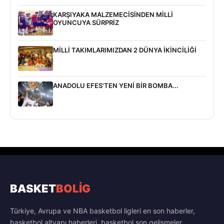
KARŞIYAKA MALZEMECİSİNDEN MİLLİ
OYUNCUYA SÜRPRİZ
MİLLİ TAKIMLARIMIZDAN 2 DÜNYA İKİNCİLİĞİ
ANADOLU EFES'TEN YENİ BİR BOMBA...
BASKET
BOLİG
Türkiye, Avrupa ve NBA basketbol ligleri en son haberler,
basketbol altyapı haberleri, basketbol son gelişmeler,