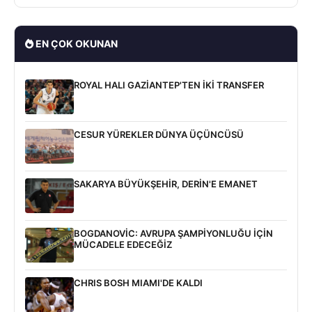
EN ÇOK OKUNAN
ROYAL HALI GAZİANTEP'TEN İKİ TRANSFER
CESUR YÜREKLER DÜNYA ÜÇÜNCÜSÜ
SAKARYA BÜYÜKŞEHİR, DERİN'E EMANET
BOGDANOVİC: AVRUPA ŞAMPİYONLUĞU İÇİN
MÜCADELE EDECEĞİZ
CHRIS BOSH MIAMI'DE KALDI