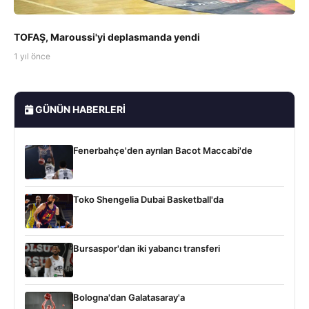
TOFAŞ, Maroussi'yi deplasmanda yendi
1 yıl önce
GÜNÜN HABERLERI
Fenerbahçe'den ayrılan Bacot Maccabi'de
Toko Shengelia Dubai Basketball'da
Bursaspor'dan iki yabancı transferi
Bologna'dan Galatasaray'a