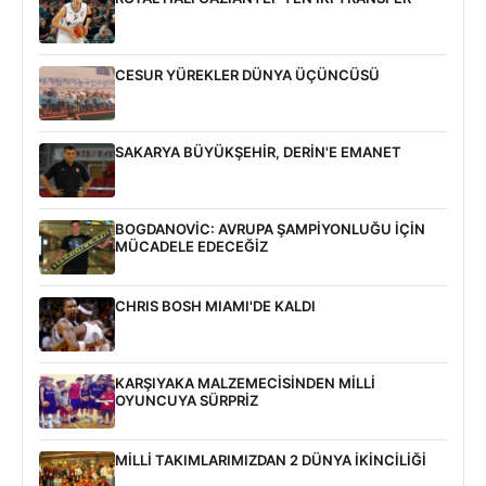
CESUR YÜREKLER DÜNYA ÜÇÜNCÜSÜ
SAKARYA BÜYÜKŞEHİR, DERİN'E EMANET
BOGDANOVİC: AVRUPA ŞAMPİYONLUĞU İÇİN
MÜCADELE EDECEĞİZ
CHRIS BOSH MIAMI'DE KALDI
KARŞIYAKA MALZEMECİSİNDEN MİLLİ
OYUNCUYA SÜRPRİZ
MİLLİ TAKIMLARIMIZDAN 2 DÜNYA İKİNCİLİĞİ