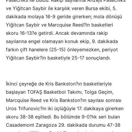
Pasecniks ile buldu. Rakip sayılarına Anzejs Pasecniks
ve Yiğitcan Saybir ile karşılık veren Bursa ekibi, 5.
dakikada molaya 16-9 geride girerken; mola dönüşü
Yiğitcan Saybir ve Marcquise Reed?in basketleri
skoru 16-13?e getirdi. Ancak devamında rakip
sayılarına engel olamayan konuk ekip, 9. dakikada
farkın çift hanelere (25-15) önleyemezken, periyot
Yiğitcan Saybir?in basketiyle 25-17 sonuçlandı.
İkinci çeyreğe de Kris Bankston?ın basketleriyle
başlayan TOFAŞ Basketbol Takımı, Tolga Geçim,
Marcquise Reed ve Kris Bankston?ın sayılası sonrası
Uros Trifunovic?in iki üçlüğüyle 17. dakikaya girerken
skoru 38-38 eşitledi. Bu bölümde 9-0?lık seri bulan
Casademont Zaragoza 29. dakikada durumu 47-38