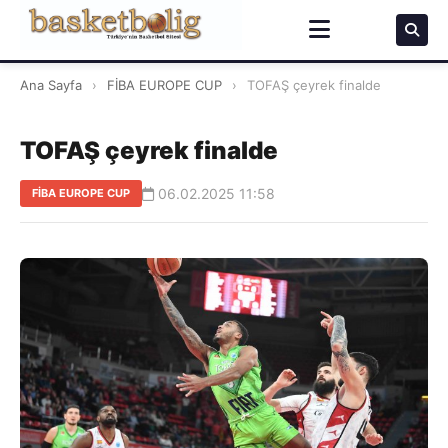
Ana Sayfa
›
FİBA EUROPE CUP
›
TOFAŞ çeyrek finalde
TOFAŞ çeyrek finalde
06.02.2025 11:58
FİBA EUROPE CUP