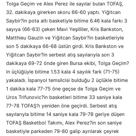
Tolga Geçim ve Alex Perez ile sayılar bulan TOFAŞ,
32. dakikaya girerken skoru 66-60 yaptı. Yiğitcan
Saybir?in pota altı basketiyle bitime 6.46 kala farkı 3
sayıya (66-63) çeken Mavi Yeşilliler, Kris Bankston,
Matthieu Gauzin ve Yiğitcan Saybir?in basketleriyle
son 5 dakikaya 66-68 üstün girdi. Kris Bankston ve
Yiğitcan Saybir?in serbest atış sayılarıyla son 3
dakikaya 69-72 önde giren Bursa ekibi, Tolga Geçim?
in üçlüğüyle bitime 1.53 kala 4 sayılık fark (71-75)
yakaladı. İspanyol temsilcisi bulduğu 2 üçlükle bitime
1 dakika kala 77-75 öne geçse de Tolga Geçim ve
Uros Trifunovic?in basketleri bitime 33 saniye kala
77-78 TOFAŞ?ı yeniden öne geçirdi. Serbest atış
sayılarıyla bitime 14 saniye kala 79-78 geriye düşen
TOFAŞ Basketbol Takımı, Alex Perez?in son saniye
basketiyle parkeden 79-80 galip ayrılarak çeyrek