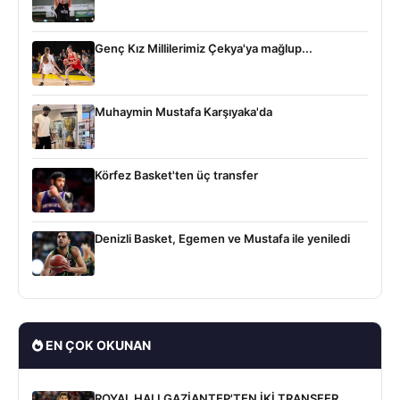
Genç Kız Millilerimiz Çekya'ya mağlup...
Muhaymin Mustafa Karşıyaka'da
Körfez Basket'ten üç transfer
Denizli Basket, Egemen ve Mustafa ile yeniledi
EN ÇOK OKUNAN
ROYAL HALI GAZİANTEP'TEN İKİ TRANSFER