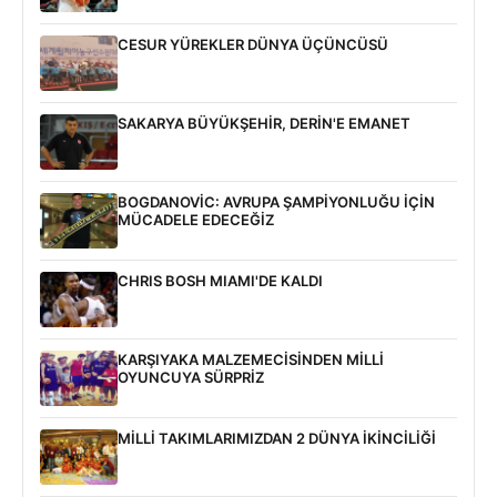
CESUR YÜREKLER DÜNYA ÜÇÜNCÜSÜ
SAKARYA BÜYÜKŞEHİR, DERİN'E EMANET
BOGDANOVİC: AVRUPA ŞAMPİYONLUĞU İÇİN
MÜCADELE EDECEĞİZ
CHRIS BOSH MIAMI'DE KALDI
KARŞIYAKA MALZEMECİSİNDEN MİLLİ
OYUNCUYA SÜRPRİZ
MİLLİ TAKIMLARIMIZDAN 2 DÜNYA İKİNCİLİĞİ