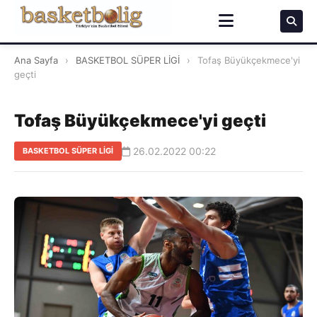
Ana Sayfa
›
BASKETBOL SÜPER LİGİ
›
Tofaş Büyükçekmece'yi
geçti
Tofaş Büyükçekmece'yi geçti
26.02.2022 00:22
BASKETBOL SÜPER LİGİ