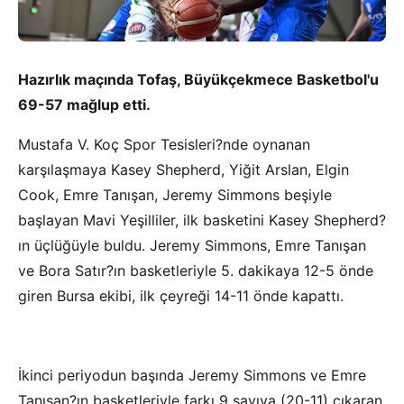
Hazırlık maçında Tofaş, Büyükçekmece Basketbol'u
69-57 mağlup etti.
Mustafa V. Koç Spor Tesisleri?nde oynanan
karşılaşmaya Kasey Shepherd, Yiğit Arslan, Elgin
Cook, Emre Tanışan, Jeremy Simmons beşiyle
başlayan Mavi Yeşilliler, ilk basketini Kasey Shepherd?
ın üçlüğüyle buldu. Jeremy Simmons, Emre Tanışan
ve Bora Satır?ın basketleriyle 5. dakikaya 12-5 önde
giren Bursa ekibi, ilk çeyreği 14-11 önde kapattı.
İkinci periyodun başında Jeremy Simmons ve Emre
Tanışan?ın basketleriyle farkı 9 sayıya (20-11) çıkaran