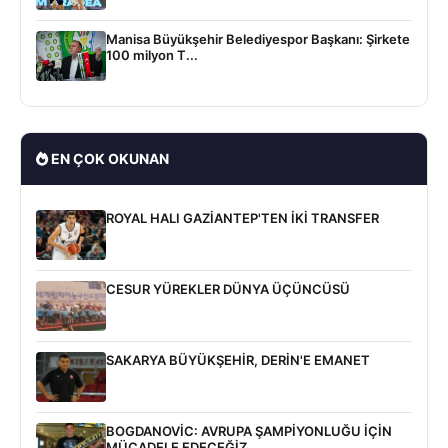
Manisa Büyükşehir Belediyespor Başkanı: Şirkete
100 milyon T...
EN ÇOK OKUNAN
ROYAL HALI GAZİANTEP'TEN İKİ TRANSFER
CESUR YÜREKLER DÜNYA ÜÇÜNCÜSÜ
SAKARYA BÜYÜKŞEHİR, DERİN'E EMANET
BOGDANOVİC: AVRUPA ŞAMPİYONLUĞU İÇİN
MÜCADELE EDECEĞİZ