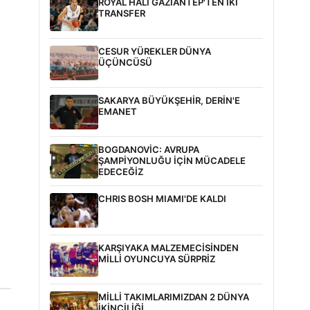
ROYAL HALI GAZİANTEP'TEN İKİ
TRANSFER
CESUR YÜREKLER DÜNYA
ÜÇÜNCÜSÜ
SAKARYA BÜYÜKŞEHİR, DERİN'E
EMANET
BOGDANOVİC: AVRUPA
ŞAMPİYONLUĞU İÇİN MÜCADELE
EDECEĞİZ
CHRIS BOSH MIAMI'DE KALDI
KARŞIYAKA MALZEMECİSİNDEN
MİLLİ OYUNCUYA SÜRPRİZ
MİLLİ TAKIMLARIMIZDAN 2 DÜNYA
İKİNCİLİĞİ