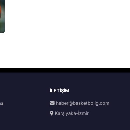
İLETIŞIM
haber@basketbolig.com
sı
Karşıyaka-İzmir