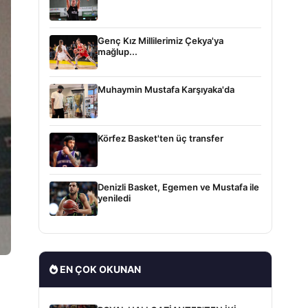
Genç Kız Millilerimiz Çekya'ya
mağlup...
Muhaymin Mustafa Karşıyaka'da
Körfez Basket'ten üç transfer
Denizli Basket, Egemen ve Mustafa ile
yeniledi
EN ÇOK OKUNAN