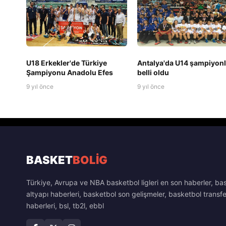
U18 Erkekler'de Türkiye
Antalya'da U14 şampiyonl
Şampiyonu Anadolu Efes
belli oldu
9 yıl önce
9 yıl önce
BASKET
BOLİG
Türkiye, Avrupa ve NBA basketbol ligleri en son haberler, ba
altyapı haberleri, basketbol son gelişmeler, basketbol transfe
haberleri, bsl, tb2l, ebbl