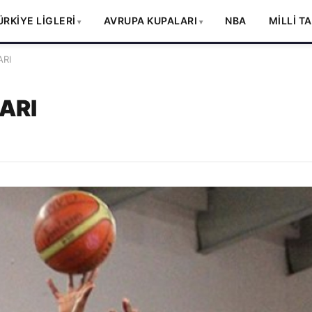
ÜRKİYE LİGLERİ
AVRUPA KUPALARI
NBA
MİLLİ T
RI
ARI