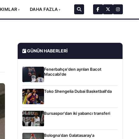
AKIMLAR
DAHA FAZLA
GÜNÜN HABERLERI
Fenerbahçe'den ayrılan Bacot
Maccabi'de
Toko Shengelia Dubai Basketball'da
Bursaspor'dan iki yabancı transferi
Bologna'dan Galatasaray'a