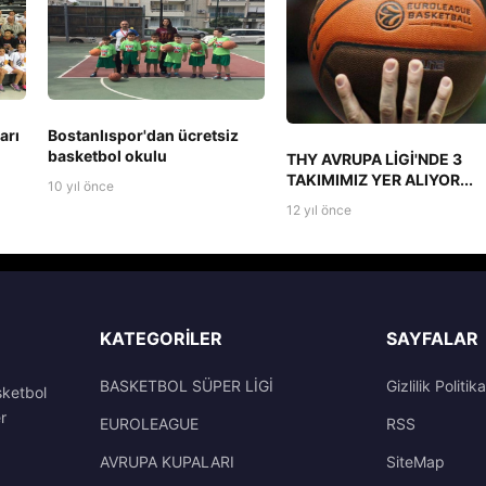
arı
Bostanlıspor'dan ücretsiz
basketbol okulu
THY AVRUPA LİGİ'NDE 3
TAKIMIMIZ YER ALIYOR...
10 yıl önce
12 yıl önce
KATEGORILER
SAYFALAR
BASKETBOL SÜPER LİGİ
Gizlilik Politika
sketbol
r
EUROLEAGUE
RSS
AVRUPA KUPALARI
SiteMap