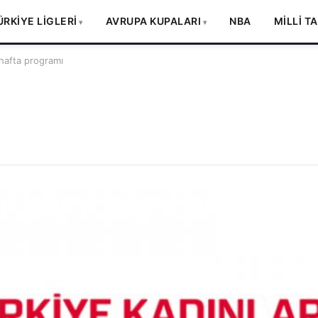
ÜRKİYE LİGLERİ
AVRUPA KUPALARI
NBA
MİLLİ T
hafta programı