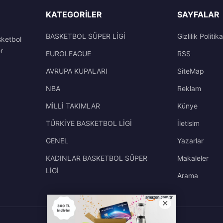
KATEGORILER
SAYFALAR
BASKETBOL SÜPER LİGİ
Gizlilik Politika
sketbol
r
EUROLEAGUE
RSS
AVRUPA KUPALARI
SiteMap
NBA
Reklam
MİLLİ TAKIMLAR
Künye
TÜRKİYE BASKETBOL LİGİ
İletisim
GENEL
Yazarlar
KADINLAR BASKETBOL SÜPER
Makaleler
LİGİ
Arama