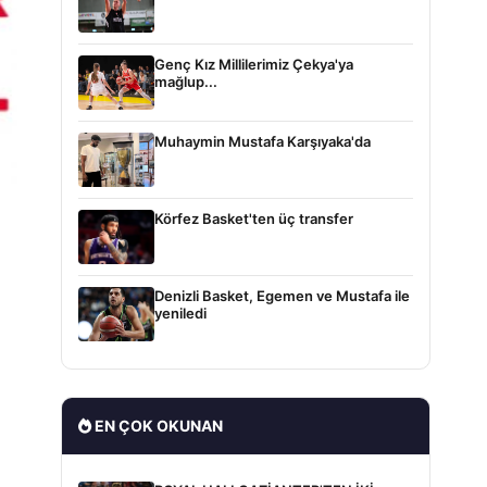
Genç Kız Millilerimiz Çekya'ya
mağlup...
Muhaymin Mustafa Karşıyaka'da
Körfez Basket'ten üç transfer
Denizli Basket, Egemen ve Mustafa ile
yeniledi
EN ÇOK OKUNAN