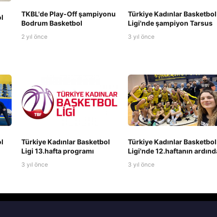
TKBL'de Play-Off şampiyonu
Türkiye Kadınlar Basketbol
l
Bodrum Basketbol
Ligi'nde şampiyon Tarsus
2 yıl önce
3 yıl önce
l
Türkiye Kadınlar Basketbol
Türkiye Kadınlar Basketbol
Ligi 13.hafta programı
Ligi'nde 12.haftanın ardın
3 yıl önce
3 yıl önce