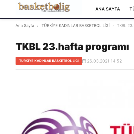
ANA SAYFA
T
Ana Sayfa
›
TÜRKİYE KADINLAR BASKETBOL LİGİ
›
TKBL 23.
TKBL 23.hafta programı
26.03.2021 14:52
TÜRKİYE KADINLAR BASKETBOL LİGİ