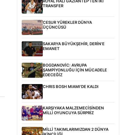
ROYAL HALI GAZİANTEP'TEN İKİ
TRANSFER
CESUR YÜREKLER DÜNYA
ÜÇÜNCÜSÜ
SAKARYA BÜYÜKŞEHİR, DERİN'E
EMANET
BOGDANOVİC: AVRUPA
ŞAMPİYONLUĞU İÇİN MÜCADELE
EDECEĞİZ
CHRIS BOSH MIAMI'DE KALDI
KARŞIYAKA MALZEMECİSİNDEN
MİLLİ OYUNCUYA SÜRPRİZ
MİLLİ TAKIMLARIMIZDAN 2 DÜNYA
İKİNCİLİĞİ