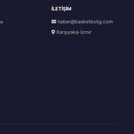
İLETIŞIM
haber@basketbolig.com
sı
Karşıyaka-İzmir