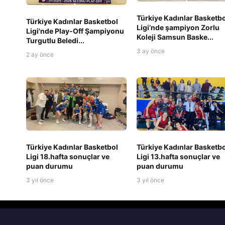
Türkiye Kadınlar Basketbo
Türkiye Kadınlar Basketbol
Ligi’nde şampiyon Zorlu
Ligi'nde Play-Off Şampiyonu
Koleji Samsun Baske...
Turgutlu Beledi...
3 ay önce
2 ay önce
Türkiye Kadınlar Basketbol
Türkiye Kadınlar Basketbo
Ligi 18.hafta sonuçlar ve
Ligi 13.hafta sonuçlar ve
puan durumu
puan durumu
3 yıl önce
3 yıl önce