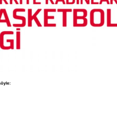
şöyle: