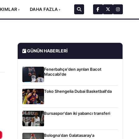
AKIMLAR
DAHA FAZLA
GÜNÜN HABERLERI
Fenerbahçe'den ayrılan Bacot
Maccabi'de
Toko Shengelia Dubai Basketball'da
Bursaspor'dan iki yabancı transferi
Bologna'dan Galatasaray'a