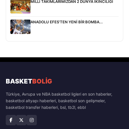
MİLLİ TAKIMLARIMIZDAN 2 DÜNYA İKİNCİLİĞİ
ANADOLU EFES'TEN YENİ BİR BOMBA...
BASKET
BOLİG
Türkiye, Avrupa ve NBA basketbol ligleri en son haberler,
basketbol altyapı haberleri, basketbol son gelişmeler,
basketbol transfer haberleri, bsl, tb2l, ebbl