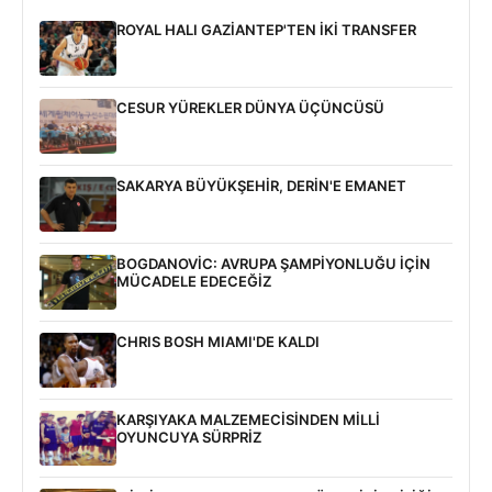
ROYAL HALI GAZİANTEP'TEN İKİ TRANSFER
CESUR YÜREKLER DÜNYA ÜÇÜNCÜSÜ
SAKARYA BÜYÜKŞEHİR, DERİN'E EMANET
BOGDANOVİC: AVRUPA ŞAMPİYONLUĞU İÇİN
MÜCADELE EDECEĞİZ
CHRIS BOSH MIAMI'DE KALDI
KARŞIYAKA MALZEMECİSİNDEN MİLLİ
OYUNCUYA SÜRPRİZ