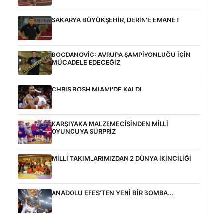
SAKARYA BÜYÜKŞEHİR, DERİN'E EMANET
BOGDANOVİC: AVRUPA ŞAMPİYONLUĞU İÇİN
MÜCADELE EDECEĞİZ
CHRIS BOSH MIAMI'DE KALDI
KARŞIYAKA MALZEMECİSİNDEN MİLLİ
OYUNCUYA SÜRPRİZ
MİLLİ TAKIMLARIMIZDAN 2 DÜNYA İKİNCİLİĞİ
ANADOLU EFES'TEN YENİ BİR BOMBA...