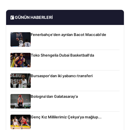
GÜNÜN HABERLERI
Fenerbahçe'den ayrılan Bacot Maccabi'de
Toko Shengelia Dubai Basketball'da
Bursaspor'dan iki yabancı transferi
Bologna'dan Galatasaray'a
Genç Kız Millilerimiz Çekya'ya mağlup...