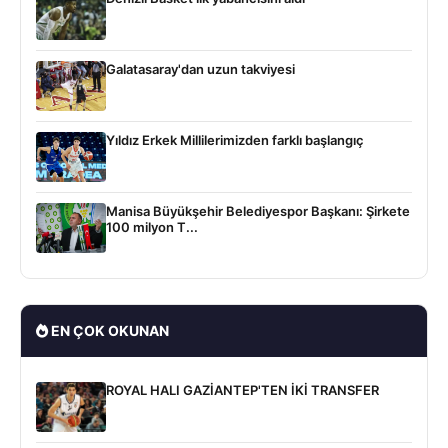
Galatasaray'dan uzun takviyesi
Yıldız Erkek Millilerimizden farklı başlangıç
Manisa Büyükşehir Belediyespor Başkanı: Şirkete
100 milyon T...
EN ÇOK OKUNAN
ROYAL HALI GAZİANTEP'TEN İKİ TRANSFER