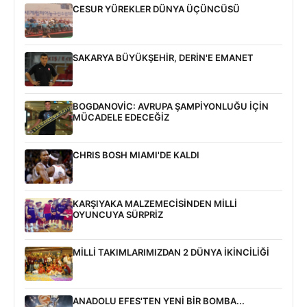
CESUR YÜREKLER DÜNYA ÜÇÜNCÜSÜ
SAKARYA BÜYÜKŞEHİR, DERİN'E EMANET
BOGDANOVİC: AVRUPA ŞAMPİYONLUĞU İÇİN
MÜCADELE EDECEĞİZ
CHRIS BOSH MIAMI'DE KALDI
KARŞIYAKA MALZEMECİSİNDEN MİLLİ
OYUNCUYA SÜRPRİZ
MİLLİ TAKIMLARIMIZDAN 2 DÜNYA İKİNCİLİĞİ
ANADOLU EFES'TEN YENİ BİR BOMBA...