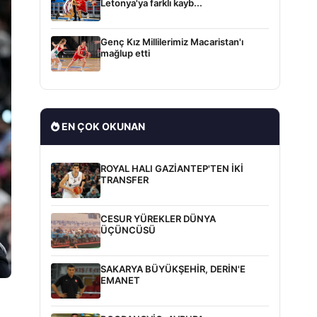
Letonya'ya farklı kayb...
Genç Kız Millilerimiz Macaristan'ı
mağlup etti
EN ÇOK OKUNAN
ROYAL HALI GAZİANTEP'TEN İKİ
TRANSFER
CESUR YÜREKLER DÜNYA
ÜÇÜNCÜSÜ
SAKARYA BÜYÜKŞEHİR, DERİN'E
EMANET