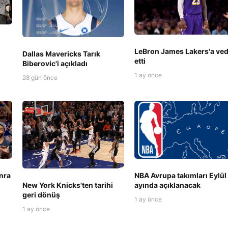
LeBron James Lakers'a ve
Dallas Mavericks Tarık
etti
Biberovic'i açıkladı
1 ay önce
28 gün önce
nra
NBA Avrupa takımları Eylül
New York Knicks'ten tarihi
ayında açıklanacak
geri dönüş
1 ay önce
1 ay önce