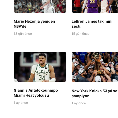
Mario Hezonja yeniden
LeBron James takımını
NBA'de
seçti...
13 gün önce
15 gün önce
Giannis Antetokounmpo
New York Knicks 53 yıl so
Miami Heat yolcusu
şampiyon
1 ay önce
1 ay önce