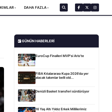
AKIMLAR
DAHA FAZLA
GÜNÜN HABERLERI
EuroCup Finalleri MVP'si Aris'te
FIBA Kıtalararası Kupa 2026’da yer
alacak takımlar belli old...
Denizli Basket transferi sürdürüyor
16 Yaş Altı Yıldız Erkek Millilerimiz