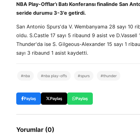
NBA Play-Offlar'ı Batı Konferansı finalinde San A
seride durumu 3-3'e getirdi.
San Antonio Spurs'da V. Wembanyama 28 sayı 10 riba
oldu. S.Castle 17 sayı 5 ribaund 9 asist ve D.Vassell
Thunder'da ise S. Gilgeous-Alexander 15 sayı 1 ribau
sayı 3 ribaund 1 asist kaydetti.
#nba
#nba play-offs
#spurs
#thunder
Paylaş
Paylaş
Paylaş
Yorumlar (0)