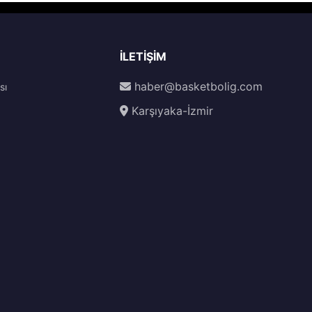
İLETIŞIM
haber@basketbolig.com
sı
Karşıyaka-İzmir