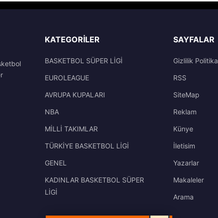
KATEGORILER
SAYFALAR
BASKETBOL SÜPER LİGİ
Gizlilik Politika
sketbol
r
EUROLEAGUE
RSS
AVRUPA KUPALARI
SiteMap
NBA
Reklam
MİLLİ TAKIMLAR
Künye
TÜRKİYE BASKETBOL LİGİ
İletisim
GENEL
Yazarlar
KADINLAR BASKETBOL SÜPER
Makaleler
LİGİ
Arama