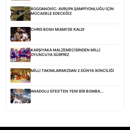
BOGDANOVİC: AVRUPA ŞAMPİYONLUĞU İÇİN
MÜCADELE EDECEĞİZ
CHRIS BOSH MIAMI'DE KALDI
KARŞIYAKA MALZEMECİSİNDEN MİLLİ
OYUNCUYA SÜRPRİZ
MİLLİ TAKIMLARIMIZDAN 2 DÜNYA İKİNCİLİĞİ
ANADOLU EFES'TEN YENİ BİR BOMBA...