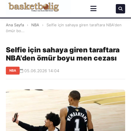
Ana Sayfa
›
NBA
›
Selfie için sahaya giren taraftara NBA'den
ömür bo...
Selfie için sahaya giren taraftara
NBA'den ömür boyu men cezası
05.06.2026 14:04
NBA