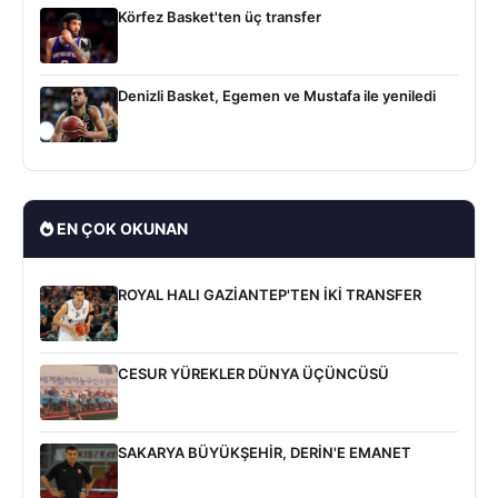
Körfez Basket'ten üç transfer
Denizli Basket, Egemen ve Mustafa ile yeniledi
EN ÇOK OKUNAN
ROYAL HALI GAZİANTEP'TEN İKİ TRANSFER
CESUR YÜREKLER DÜNYA ÜÇÜNCÜSÜ
SAKARYA BÜYÜKŞEHİR, DERİN'E EMANET