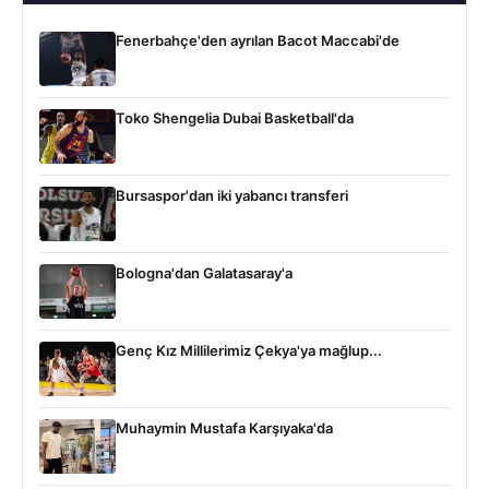
Fenerbahçe'den ayrılan Bacot Maccabi'de
Toko Shengelia Dubai Basketball'da
Bursaspor'dan iki yabancı transferi
Bologna'dan Galatasaray'a
Genç Kız Millilerimiz Çekya'ya mağlup...
Muhaymin Mustafa Karşıyaka'da