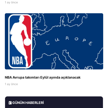
1 ay önce
NBA Avrupa takımları Eylül ayında açıklanacak
1 ay önce
GÜNÜN HABERLERI