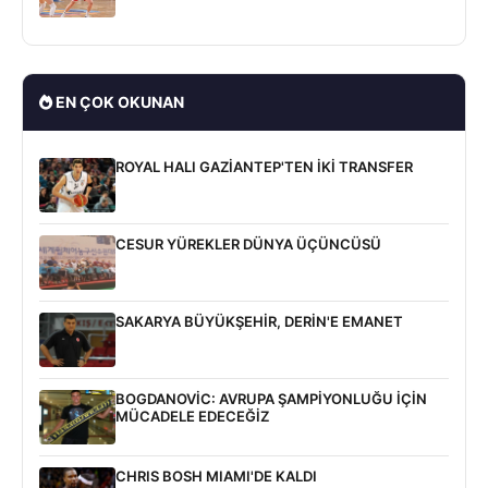
EN ÇOK OKUNAN
ROYAL HALI GAZİANTEP'TEN İKİ TRANSFER
CESUR YÜREKLER DÜNYA ÜÇÜNCÜSÜ
SAKARYA BÜYÜKŞEHİR, DERİN'E EMANET
BOGDANOVİC: AVRUPA ŞAMPİYONLUĞU İÇİN
MÜCADELE EDECEĞİZ
CHRIS BOSH MIAMI'DE KALDI