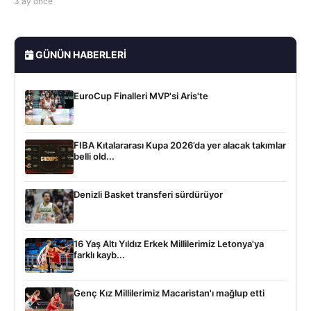
3 ay önce
GÜNÜN HABERLERI
EuroCup Finalleri MVP'si Aris'te
FIBA Kıtalararası Kupa 2026’da yer alacak takımlar
belli old...
Denizli Basket transferi sürdürüyor
16 Yaş Altı Yıldız Erkek Millilerimiz Letonya'ya
farklı kayb...
Genç Kız Millilerimiz Macaristan'ı mağlup etti