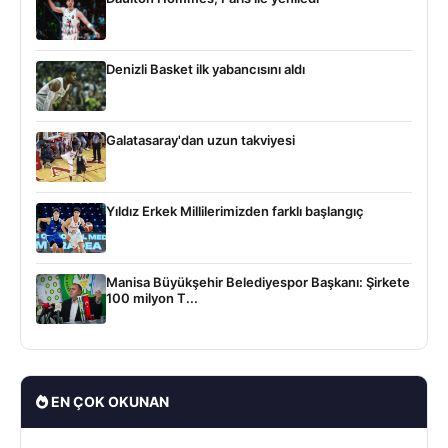
Denizli Basket ilk yabancısını aldı
Galatasaray'dan uzun takviyesi
Yıldız Erkek Millilerimizden farklı başlangıç
Manisa Büyükşehir Belediyespor Başkanı: Şirkete
100 milyon T...
EN ÇOK OKUNAN