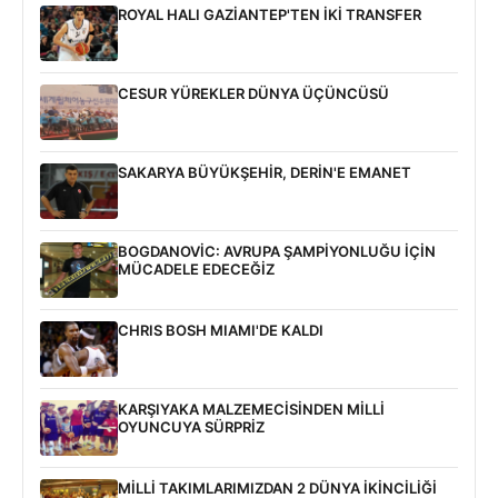
ROYAL HALI GAZİANTEP'TEN İKİ TRANSFER
CESUR YÜREKLER DÜNYA ÜÇÜNCÜSÜ
SAKARYA BÜYÜKŞEHİR, DERİN'E EMANET
BOGDANOVİC: AVRUPA ŞAMPİYONLUĞU İÇİN
MÜCADELE EDECEĞİZ
CHRIS BOSH MIAMI'DE KALDI
KARŞIYAKA MALZEMECİSİNDEN MİLLİ
OYUNCUYA SÜRPRİZ
MİLLİ TAKIMLARIMIZDAN 2 DÜNYA İKİNCİLİĞİ