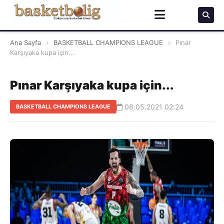
Ana Sayfa
›
BASKETBALL CHAMPIONS LEAGUE
›
Pınar
Karşıyaka kupa için...
Pınar Karşıyaka kupa için...
08.05.2021 02:24
BASKETBALL CHAMPIONS LEAGUE