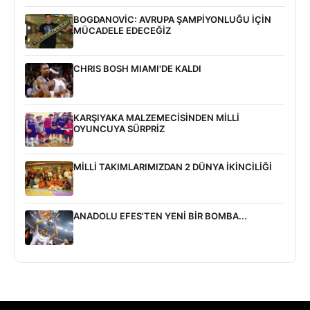
BOGDANOVİC: AVRUPA ŞAMPİYONLUĞU İÇİN
MÜCADELE EDECEĞİZ
CHRIS BOSH MIAMI'DE KALDI
KARŞIYAKA MALZEMECİSİNDEN MİLLİ
OYUNCUYA SÜRPRİZ
MİLLİ TAKIMLARIMIZDAN 2 DÜNYA İKİNCİLİĞİ
ANADOLU EFES'TEN YENİ BİR BOMBA...