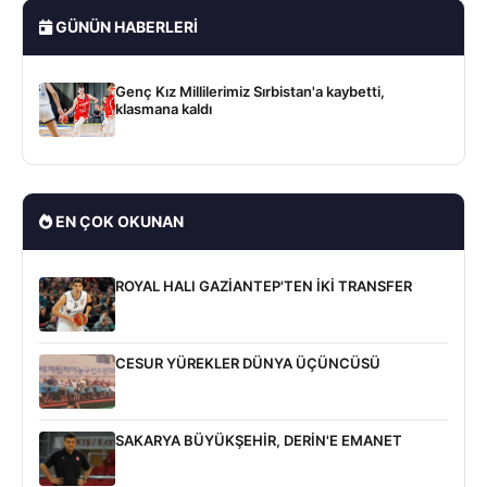
GÜNÜN HABERLERI
Genç Kız Millilerimiz Sırbistan'a kaybetti,
klasmana kaldı
EN ÇOK OKUNAN
ROYAL HALI GAZİANTEP'TEN İKİ TRANSFER
CESUR YÜREKLER DÜNYA ÜÇÜNCÜSÜ
SAKARYA BÜYÜKŞEHİR, DERİN'E EMANET