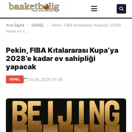
Ana Sayfa
›
GENEL
›
Pekin, FIBA Kıtalararası Kupa’ya 2028’e
kadar ev s...
Pekin, FIBA Kıtalararası Kupa’ya
2028’e kadar ev sahipliği
yapacak
14.06.2026 01:29
GENEL