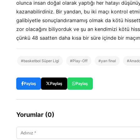
olunca insan doğal olarak yaptığı her hatayı düşünü
kazanabilirdiniz. Bir yandan, bu iki maçı kontrol et
galibiyetle sonuçlandıramamış olmak da kötü hisset
zor olacağını biliyorduk ve şu an kendimizi kötü his
çünkü 48 saatten daha kısa bir süre içinde bir maçı
#basketbol Süper Ligi
#Play-Off
#yarı final
#Anado
Paylaş
Paylaş
Paylaş
Yorumlar (0)