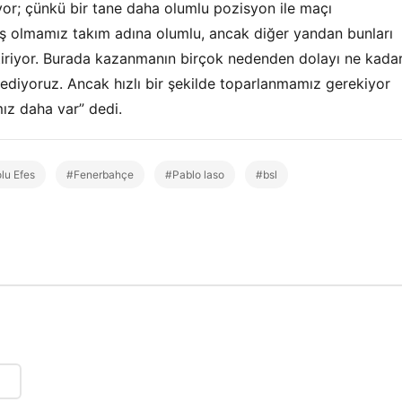
yor; çünkü bir tane daha olumlu pozisyon ile maçı
miş olmamız takım adına olumlu, ancak diğer yandan bunları
tiriyor. Burada kazanmanın birçok nedenden dolayı ne kada
sediyoruz. Ancak hızlı bir şekilde toparlanmamız gerekiyor
mız daha var” dedi.
lu Efes
#Fenerbahçe
#Pablo laso
#bsl