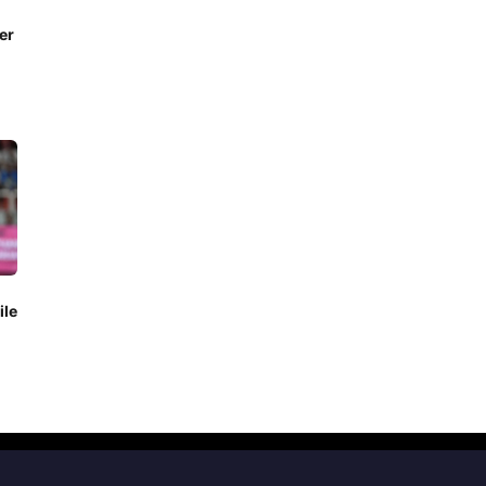
er
ile