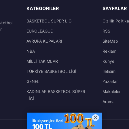
KATEGORILER
SAYFALAR
BASKETBOL SÜPER LİGİ
Gizlilik Politika
sketbol
r
EUROLEAGUE
RSS
AVRUPA KUPALARI
SiteMap
NBA
Reklam
MİLLİ TAKIMLAR
Künye
TÜRKİYE BASKETBOL LİGİ
İletisim
GENEL
Yazarlar
KADINLAR BASKETBOL SÜPER
Makaleler
LİGİ
Arama