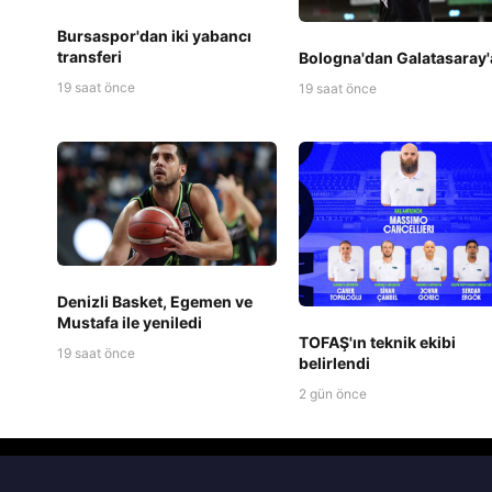
Bursaspor'dan iki yabancı
transferi
Bologna'dan Galatasaray'
19 saat önce
19 saat önce
Denizli Basket, Egemen ve
Mustafa ile yeniledi
TOFAŞ'ın teknik ekibi
19 saat önce
belirlendi
2 gün önce