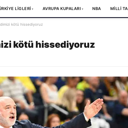
ÜRKİYE LİGLERİ
AVRUPA KUPALARI
NBA
MİLLİ T
dimizi kötü hissediyoruz
izi kötü hissediyoruz