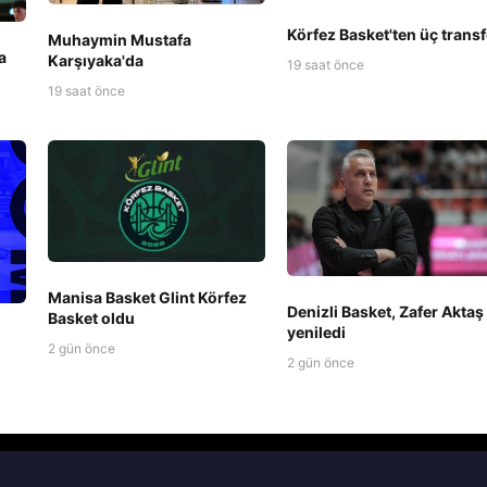
Körfez Basket'ten üç transf
Muhaymin Mustafa
a
Karşıyaka'da
19 saat önce
19 saat önce
Manisa Basket Glint Körfez
Denizli Basket, Zafer Aktaş 
Basket oldu
yeniledi
2 gün önce
2 gün önce