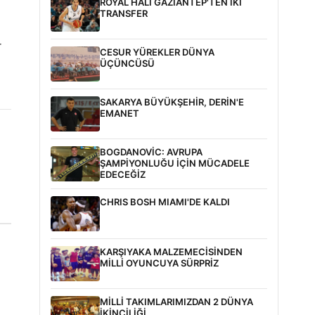
ROYAL HALI GAZİANTEP'TEN İKİ
TRANSFER
r
CESUR YÜREKLER DÜNYA
ÜÇÜNCÜSÜ
SAKARYA BÜYÜKŞEHİR, DERİN'E
EMANET
BOGDANOVİC: AVRUPA
ŞAMPİYONLUĞU İÇİN MÜCADELE
EDECEĞİZ
CHRIS BOSH MIAMI'DE KALDI
KARŞIYAKA MALZEMECİSİNDEN
MİLLİ OYUNCUYA SÜRPRİZ
MİLLİ TAKIMLARIMIZDAN 2 DÜNYA
İKİNCİLİĞİ