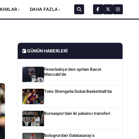
AKIMLAR
DAHA FAZLA
GÜNÜN HABERLERI
Fenerbahçe'den ayrılan Bacot
Maccabi'de
Toko Shengelia Dubai Basketball'da
Bursaspor'dan iki yabancı transferi
Bologna'dan Galatasaray'a