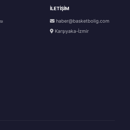
İLETIŞIM
haber@basketbolig.com
sı
Karşıyaka-İzmir