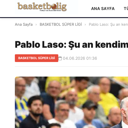
ANA SAYFA
T
Ana Sayfa
›
BASKETBOL SÜPER LİGİ
›
Pablo Laso: Şu an ken
Pablo Laso: Şu an kendim
04.06.2026 01:36
BASKETBOL SÜPER LİGİ