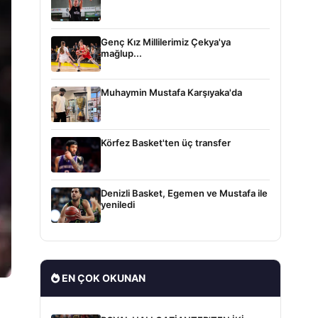
Genç Kız Millilerimiz Çekya'ya
mağlup...
Muhaymin Mustafa Karşıyaka'da
Körfez Basket'ten üç transfer
Denizli Basket, Egemen ve Mustafa ile
yeniledi
EN ÇOK OKUNAN