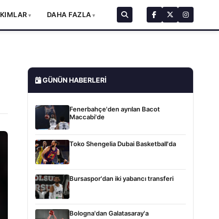
AKIMLAR
DAHA FAZLA
GÜNÜN HABERLERI
Fenerbahçe'den ayrılan Bacot
Maccabi'de
Toko Shengelia Dubai Basketball'da
Bursaspor'dan iki yabancı transferi
Bologna'dan Galatasaray'a