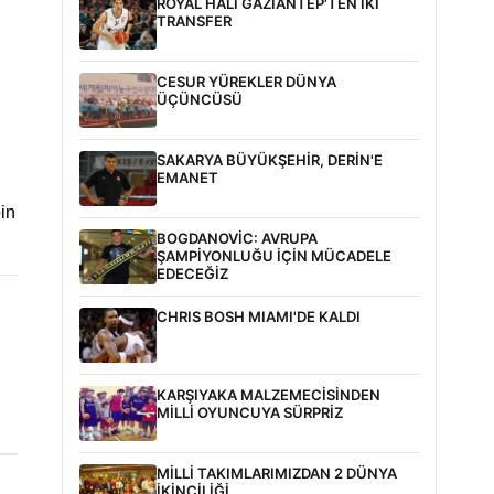
ROYAL HALI GAZİANTEP'TEN İKİ
TRANSFER
CESUR YÜREKLER DÜNYA
ÜÇÜNCÜSÜ
SAKARYA BÜYÜKŞEHİR, DERİN'E
EMANET
in
BOGDANOVİC: AVRUPA
ŞAMPİYONLUĞU İÇİN MÜCADELE
EDECEĞİZ
CHRIS BOSH MIAMI'DE KALDI
KARŞIYAKA MALZEMECİSİNDEN
MİLLİ OYUNCUYA SÜRPRİZ
MİLLİ TAKIMLARIMIZDAN 2 DÜNYA
İKİNCİLİĞİ