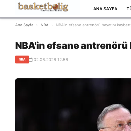
ANA SAYFA
T
Ana Sayfa
›
NBA
›
NBA'in efsane antrenörü hayatını kaybett
NBA'in efsane antrenörü 
02.06.2026 12:56
NBA