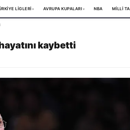
ÜRKİYE LİGLERİ
AVRUPA KUPALARI
NBA
MİLLİ T
i
hayatını kaybetti