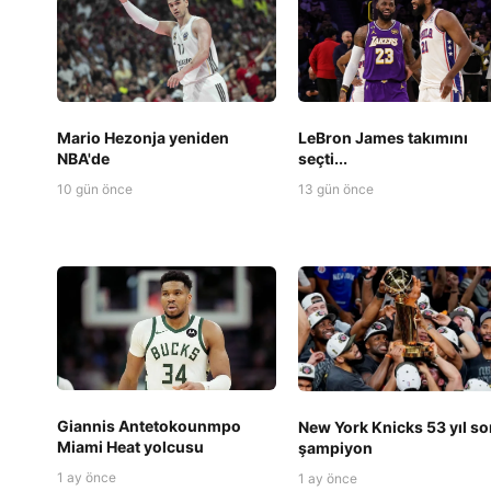
Mario Hezonja yeniden
LeBron James takımını
NBA'de
seçti...
10 gün önce
13 gün önce
Giannis Antetokounmpo
New York Knicks 53 yıl so
Miami Heat yolcusu
şampiyon
1 ay önce
1 ay önce