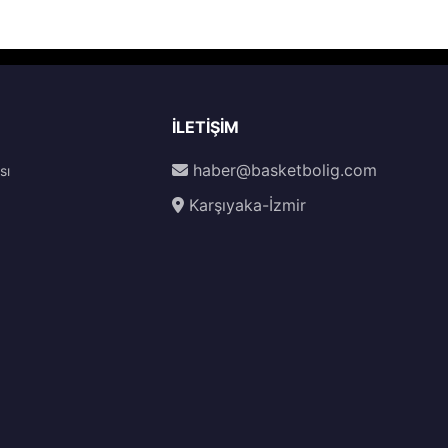
İLETIŞIM
haber@basketbolig.com
sı
Karşıyaka-İzmir