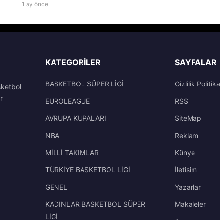
1 ay önce
KATEGORILER
SAYFALAR
BASKETBOL SÜPER LİGİ
Gizlilik Politika
sketbol
r
EUROLEAGUE
RSS
AVRUPA KUPALARI
SiteMap
NBA
Reklam
MİLLİ TAKIMLAR
Künye
TÜRKİYE BASKETBOL LİGİ
İletisim
GENEL
Yazarlar
KADINLAR BASKETBOL SÜPER
Makaleler
LİGİ