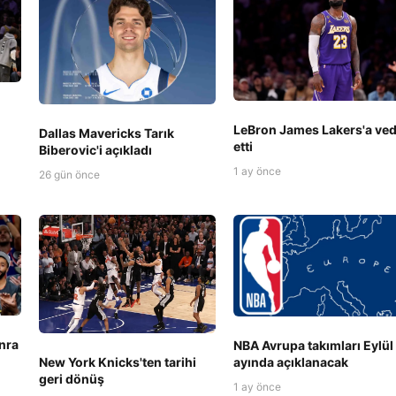
LeBron James Lakers'a ve
Dallas Mavericks Tarık
etti
Biberovic'i açıkladı
1 ay önce
26 gün önce
nra
NBA Avrupa takımları Eylül
New York Knicks'ten tarihi
ayında açıklanacak
geri dönüş
1 ay önce