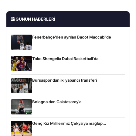
GÜNÜN HABERLERI
Fenerbahçe'den ayrılan Bacot Maccabi'de
Toko Shengelia Dubai Basketball'da
Bursaspor'dan iki yabancı transferi
Bologna'dan Galatasaray'a
Genç Kız Millilerimiz Çekya'ya mağlup...