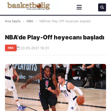
Ana Sayfa
›
NBA
›
NBA'de Play-Off heyecanı başladı
NBA'de Play-Off heyecanı başladı
23.05.2021 16:31
NBA