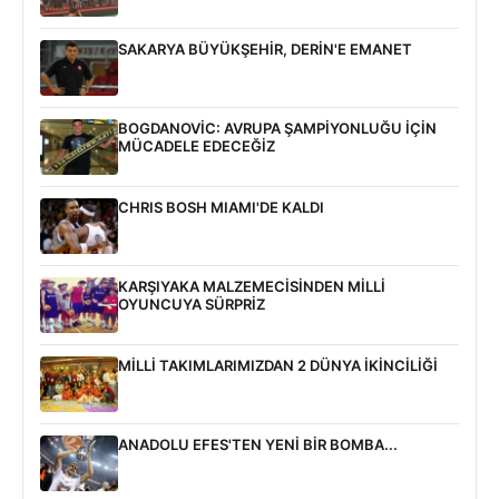
SAKARYA BÜYÜKŞEHİR, DERİN'E EMANET
BOGDANOVİC: AVRUPA ŞAMPİYONLUĞU İÇİN
MÜCADELE EDECEĞİZ
CHRIS BOSH MIAMI'DE KALDI
KARŞIYAKA MALZEMECİSİNDEN MİLLİ
OYUNCUYA SÜRPRİZ
MİLLİ TAKIMLARIMIZDAN 2 DÜNYA İKİNCİLİĞİ
ANADOLU EFES'TEN YENİ BİR BOMBA...