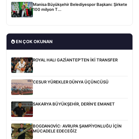
Manisa Büyükşehir Belediyespor Başkanı: Şirkete
100 milyon T...
EN ÇOK OKUNAN
ROYAL HALI GAZİANTEP'TEN İKİ TRANSFER
CESUR YÜREKLER DÜNYA ÜÇÜNCÜSÜ
SAKARYA BÜYÜKŞEHİR, DERİN'E EMANET
BOGDANOVİC: AVRUPA ŞAMPİYONLUĞU İÇİN
MÜCADELE EDECEĞİZ