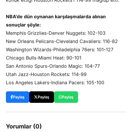
konuk ettiği Houston Rockets'ı 114-99 mağlup etti.
NBA'de dün oynanan karşılaşmalarda alınan
sonuçlar şöyle:
Memphis Grizzlies-Denver Nuggets: 102-103
New Orleans Pelicans-Cleveland Cavaliers: 116-82
Washington Wizards-Philadelphia 76ers: 101-127
Chicago Bulls-Miami Heat: 90-101
San Antonio Spurs-Orlando Magic: 104-77
Utah Jazz-Houston Rockets: 114-99
Los Angeles Lakers-Indiana Pacers: 105-100
Paylaş
Paylaş
Paylaş
Yorumlar (0)