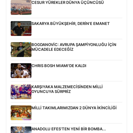
CESUR YÜREKLER DÜNYA ÜÇÜNCÜSÜ
SAKARYA BÜYÜKŞEHİR, DERİN'E EMANET
BOGDANOVİC: AVRUPA ŞAMPİYONLUĞU İÇİN
MÜCADELE EDECEĞİZ
CHRIS BOSH MIAMI'DE KALDI
KARŞIYAKA MALZEMECİSİNDEN MİLLİ
OYUNCUYA SÜRPRİZ
MİLLİ TAKIMLARIMIZDAN 2 DÜNYA İKİNCİLİĞİ
ANADOLU EFES'TEN YENİ BİR BOMBA...