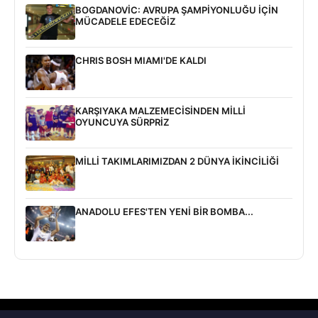
BOGDANOVİC: AVRUPA ŞAMPİYONLUĞU İÇİN
MÜCADELE EDECEĞİZ
CHRIS BOSH MIAMI'DE KALDI
KARŞIYAKA MALZEMECİSİNDEN MİLLİ
OYUNCUYA SÜRPRİZ
MİLLİ TAKIMLARIMIZDAN 2 DÜNYA İKİNCİLİĞİ
ANADOLU EFES'TEN YENİ BİR BOMBA...