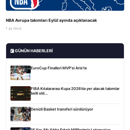
NBA Avrupa takımları Eylül ayında açıklanacak
1 ay önce
GÜNÜN HABERLERI
EuroCup Finalleri MVP'si Aris'te
FIBA Kıtalararası Kupa 2026’da yer alacak takımlar
belli old...
Denizli Basket transferi sürdürüyor
16 Yaş Altı Yıldız Erkek Millilerimiz Letonya'ya