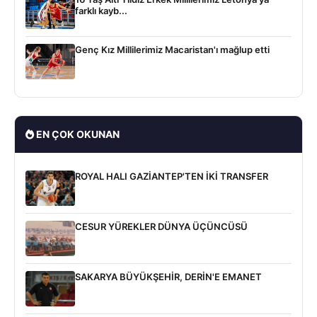
farklı kayb...
Genç Kız Millilerimiz Macaristan'ı mağlup etti
EN ÇOK OKUNAN
ROYAL HALI GAZİANTEP'TEN İKİ TRANSFER
CESUR YÜREKLER DÜNYA ÜÇÜNCÜSÜ
SAKARYA BÜYÜKŞEHİR, DERİN'E EMANET