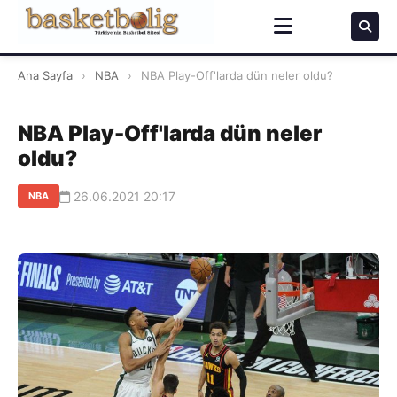
Ana Sayfa
›
NBA
›
NBA Play-Off'larda dün neler oldu?
NBA Play-Off'larda dün neler
oldu?
26.06.2021 20:17
NBA