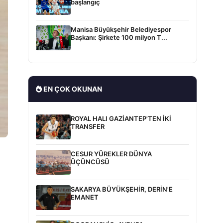
başlangıç
Manisa Büyükşehir Belediyespor
Başkanı: Şirkete 100 milyon T...
EN ÇOK OKUNAN
ROYAL HALI GAZİANTEP'TEN İKİ
TRANSFER
CESUR YÜREKLER DÜNYA
ÜÇÜNCÜSÜ
SAKARYA BÜYÜKŞEHİR, DERİN'E
EMANET