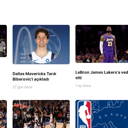
LeBron James Lakers'a ve
Dallas Mavericks Tarık
etti
Biberovic'i açıkladı
1 ay önce
27 gün önce