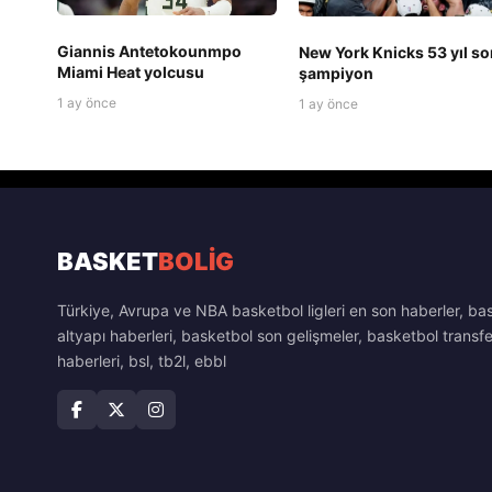
Giannis Antetokounmpo
New York Knicks 53 yıl so
Miami Heat yolcusu
şampiyon
1 ay önce
1 ay önce
BASKET
BOLİG
Türkiye, Avrupa ve NBA basketbol ligleri en son haberler, ba
altyapı haberleri, basketbol son gelişmeler, basketbol transfe
haberleri, bsl, tb2l, ebbl