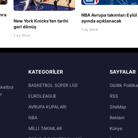
nra
NBA Avrupa takımları Eylül
New York Knicks'ten tarihi
ayında açıklanacak
geri dönüş
1 ay önce
1 ay önce
KATEGORILER
SAYFALAR
BASKETBOL SÜPER LİGİ
Gizlilik Politika
sketbol
r
EUROLEAGUE
RSS
AVRUPA KUPALARI
SiteMap
NBA
Reklam
MİLLİ TAKIMLAR
Künye