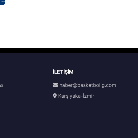
İLETIŞIM
haber@basketbolig.com
sı
Karşıyaka-İzmir