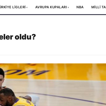
ÜRKİYE LİGLERİ
AVRUPA KUPALARI
NBA
MİLLİ T
eler oldu?