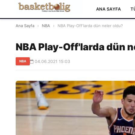
ANA SAYFA
T
Ana Sayfa
›
NBA
›
NBA Play-Off'larda dün neler oldu?
NBA Play-Off'larda dün n
04.06.2021 15:03
NBA