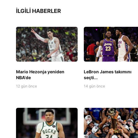
İLGILI HABERLER
Mario Hezonja yeniden
LeBron James takımını
NBA'de
seçti...
12 gün önce
14 gün önce