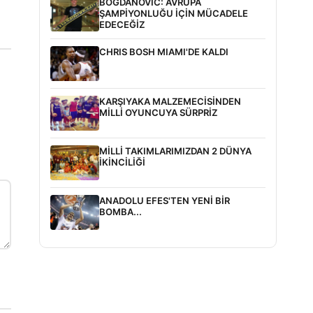
BOGDANOVİC: AVRUPA
ŞAMPİYONLUĞU İÇİN MÜCADELE
EDECEĞİZ
CHRIS BOSH MIAMI'DE KALDI
KARŞIYAKA MALZEMECİSİNDEN
MİLLİ OYUNCUYA SÜRPRİZ
MİLLİ TAKIMLARIMIZDAN 2 DÜNYA
İKİNCİLİĞİ
ANADOLU EFES'TEN YENİ BİR
BOMBA...