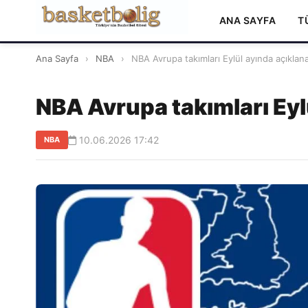
ANA SAYFA
T
Ana Sayfa
›
NBA
›
NBA Avrupa takımları Eylül ayında açıklan
NBA Avrupa takımları Eyl
10.06.2026 17:42
NBA