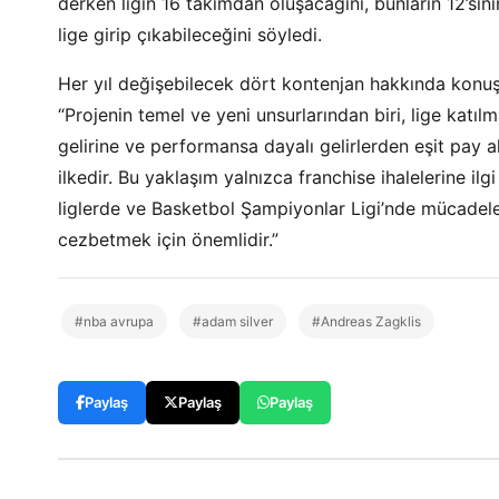
derken ligin 16 takımdan oluşacağını, bunların 12’si
lige girip çıkabileceğini söyledi.
Her yıl değişebilecek dört kontenjan hakkında konuşa
“Projenin temel ve yeni unsurlarından biri, lige katı
gelirine ve performansa dayalı gelirlerden eşit pay a
ilkedir. Bu yaklaşım yalnızca franchise ihalelerine il
liglerde ve Basketbol Şampiyonlar Ligi’nde mücadele
cezbetmek için önemlidir.”
#nba avrupa
#adam silver
#Andreas Zagklis
Paylaş
Paylaş
Paylaş