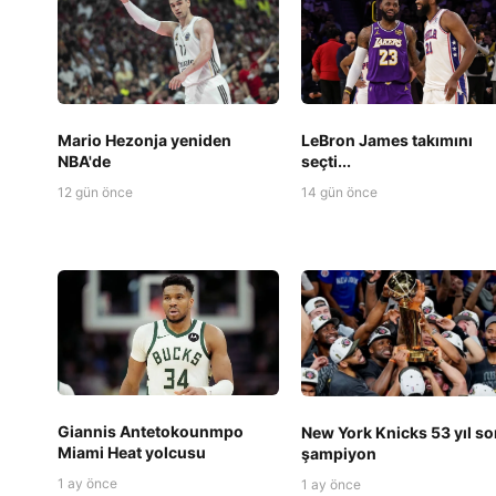
Mario Hezonja yeniden
LeBron James takımını
NBA'de
seçti...
12 gün önce
14 gün önce
Giannis Antetokounmpo
New York Knicks 53 yıl so
Miami Heat yolcusu
şampiyon
1 ay önce
1 ay önce