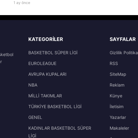
1 ay önce
KATEGORILER
SAYFALAR
BASKETBOL SÜPER LİGİ
Gizlilik Politika
sketbol
r
EUROLEAGUE
RSS
AVRUPA KUPALARI
SiteMap
NBA
Reklam
MİLLİ TAKIMLAR
Künye
TÜRKİYE BASKETBOL LİGİ
İletisim
GENEL
Yazarlar
KADINLAR BASKETBOL SÜPER
Makaleler
LİGİ