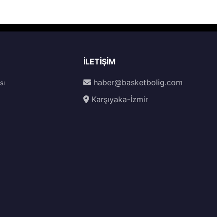
İLETIŞIM
haber@basketbolig.com
sı
Karşıyaka-İzmir