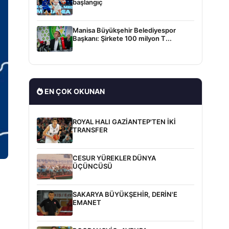
başlangıç
Manisa Büyükşehir Belediyespor
Başkanı: Şirkete 100 milyon T...
EN ÇOK OKUNAN
ROYAL HALI GAZİANTEP'TEN İKİ
TRANSFER
CESUR YÜREKLER DÜNYA
ÜÇÜNCÜSÜ
SAKARYA BÜYÜKŞEHİR, DERİN'E
EMANET