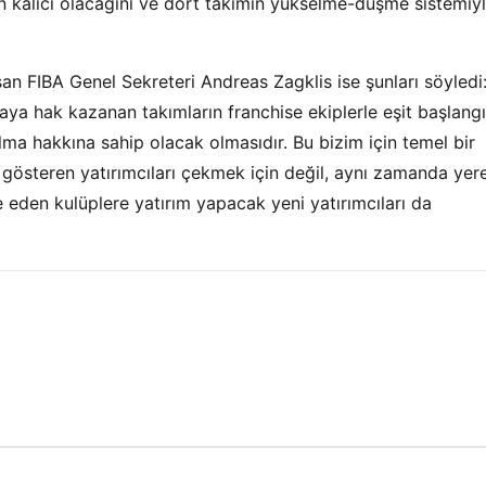
nin kalıcı olacağını ve dört takımın yükselme-düşme sistemiy
n FIBA Genel Sekreteri Andreas Zagklis ise şunları söyledi
lmaya hak kazanan takımların franchise ekiplerle eşit başlang
lma hakkına sahip olacak olmasıdır. Bu bizim için temel bir
gi gösteren yatırımcıları çekmek için değil, aynı zamanda yere
 eden kulüplere yatırım yapacak yeni yatırımcıları da