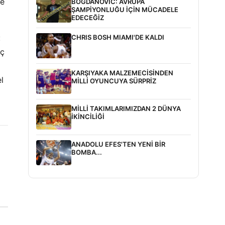
le
BOGDANOVİC: AVRUPA
ŞAMPİYONLUĞU İÇİN MÜCADELE
EDECEĞİZ
:
CHRIS BOSH MIAMI'DE KALDI
ıç
KARŞIYAKA MALZEMECİSİNDEN
l
MİLLİ OYUNCUYA SÜRPRİZ
MİLLİ TAKIMLARIMIZDAN 2 DÜNYA
İKİNCİLİĞİ
ANADOLU EFES'TEN YENİ BİR
BOMBA...