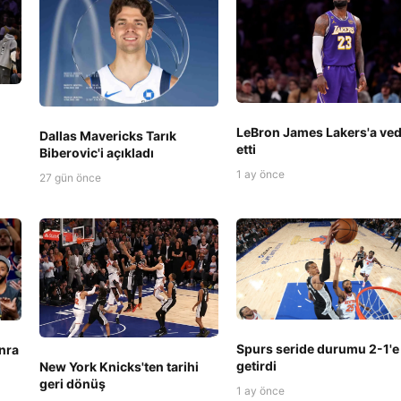
LeBron James Lakers'a ve
Dallas Mavericks Tarık
etti
Biberovic'i açıkladı
1 ay önce
27 gün önce
Spurs seride durumu 2-1'e
nra
getirdi
New York Knicks'ten tarihi
geri dönüş
1 ay önce