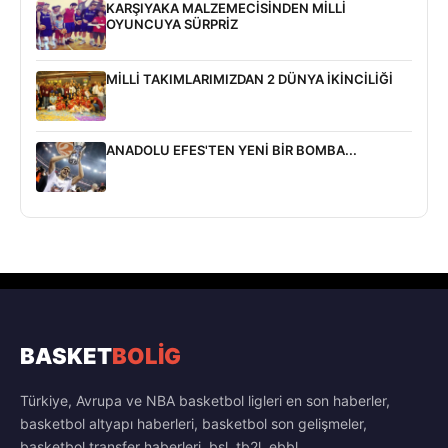
KARŞIYAKA MALZEMECİSİNDEN MİLLİ
OYUNCUYA SÜRPRİZ
MİLLİ TAKIMLARIMIZDAN 2 DÜNYA İKİNCİLİĞİ
ANADOLU EFES'TEN YENİ BİR BOMBA...
BASKET
BOLİG
Türkiye, Avrupa ve NBA basketbol ligleri en son haberler,
basketbol altyapı haberleri, basketbol son gelişmeler,
basketbol transfer haberleri, bsl, tb2l, ebbl