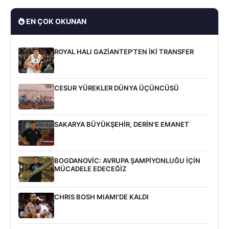
EN ÇOK OKUNAN
ROYAL HALI GAZİANTEP'TEN İKİ TRANSFER
CESUR YÜREKLER DÜNYA ÜÇÜNCÜSÜ
SAKARYA BÜYÜKŞEHİR, DERİN'E EMANET
BOGDANOVİC: AVRUPA ŞAMPİYONLUĞU İÇİN
MÜCADELE EDECEĞİZ
CHRIS BOSH MIAMI'DE KALDI