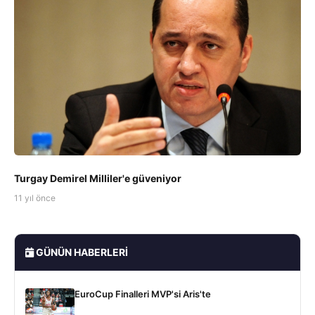
Turgay Demirel Milliler'e güveniyor
11 yıl önce
GÜNÜN HABERLERI
EuroCup Finalleri MVP'si Aris'te