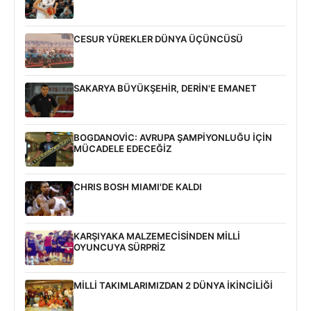
CESUR YÜREKLER DÜNYA ÜÇÜNCÜSÜ
SAKARYA BÜYÜKŞEHİR, DERİN'E EMANET
BOGDANOVİC: AVRUPA ŞAMPİYONLUĞU İÇİN
MÜCADELE EDECEĞİZ
CHRIS BOSH MIAMI'DE KALDI
KARŞIYAKA MALZEMECİSİNDEN MİLLİ
OYUNCUYA SÜRPRİZ
MİLLİ TAKIMLARIMIZDAN 2 DÜNYA İKİNCİLİĞİ